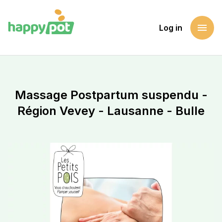
menu
Log in
Homepage
Support a cause
Massage Postpartum suspendu - Région Vevey - Lausanne -
Massage Postpartum suspendu -
Région Vevey - Lausanne - Bulle