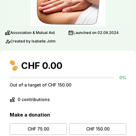
volunteer_activism
calendar_month
Association & Mutual Aid
Launched on 02.09.2024
person_edit
Created by Isabelle John
CHF 0.00
0%
Out of a target of CHF 150.00
volunteer_activism
0 contributions
Make a donation
CHF 75.00
CHF 150.00