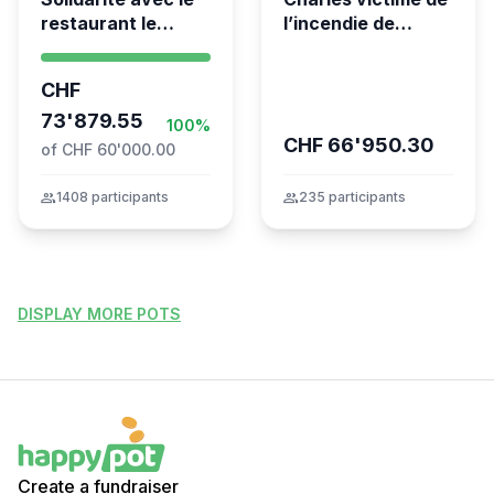
restaurant le
l’incendie de
Syrien à Vevey
Crans-Montana
CHF
73'879.55
100%
CHF 66'950.30
of CHF 60'000.00
group
1408 participants
group
235 participants
DISPLAY MORE POTS
Create a fundraiser