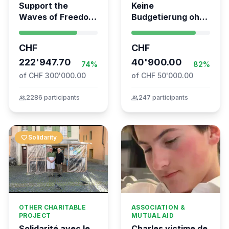
Support the
Keine
Waves of Freedom
Budgetierung ohne
- Swiss
Mitgliederentscheid
coordination for
– TARDOC-
CHF
CHF
the Global
Höchstgrenze
Movement to Gaza
222'947.70
unabhängig prüfen
40'900.00
74%
82%
of CHF 300'000.00
of CHF 50'000.00
group
2286 participants
group
247 participants
favorite
Solidarity
OTHER CHARITABLE
ASSOCIATION &
PROJECT
MUTUAL AID
Solidarité avec le
Charles victime de