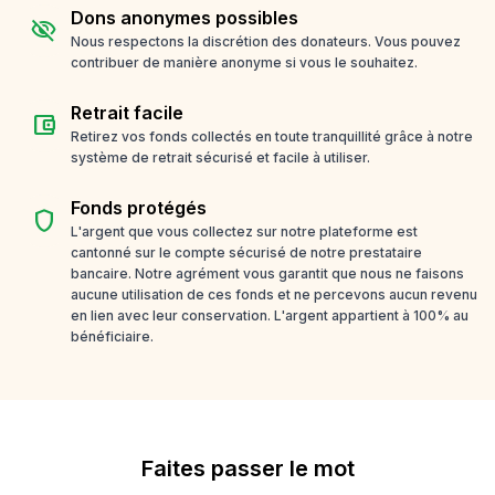
Dons anonymes possibles
visibility_off
Nous respectons la discrétion des donateurs. Vous pouvez
contribuer de manière anonyme si vous le souhaitez.
Retrait facile
account_balance_wallet
Retirez vos fonds collectés en toute tranquillité grâce à notre
système de retrait sécurisé et facile à utiliser.
Fonds protégés
shield
L'argent que vous collectez sur notre plateforme est
cantonné sur le compte sécurisé de notre prestataire
bancaire. Notre agrément vous garantit que nous ne faisons
aucune utilisation de ces fonds et ne percevons aucun revenu
en lien avec leur conservation. L'argent appartient à 100% au
bénéficiaire.
Faites passer le mot