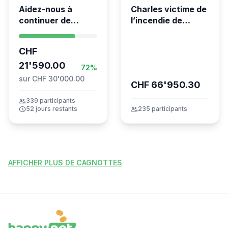
Aidez-nous à
Charles victime de
continuer de
l’incendie de
sauver des vies 💛
Crans-Montana
- Kumea
CHF
21'590.00
72%
sur CHF 30'000.00
CHF 66'950.30
group
339 participants
schedule
52 jours restants
group
235 participants
AFFICHER PLUS DE CAGNOTTES