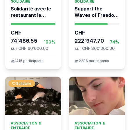
SOLIDAIRE
SOLIDAIRE
Solidarité avec le
Support the
restaurant le
Waves of Freedom
Syrien à Vevey
- Swiss
coordination for
CHF
CHF
the Global
74'486.55
Movement to Gaza
222'947.70
100%
74%
sur CHF 60'000.00
sur CHF 300'000.00
group
1415 participants
group
2286 participants
favorite
Solidaire
ASSOCIATION &
ASSOCIATION &
ENTRAIDE
ENTRAIDE