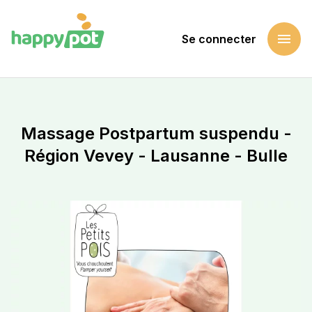
menu
Se connecter
Accueil
Soutenir une cause
Massage Postpartum suspendu - Région Vevey - Lausanne -
Massage Postpartum suspendu -
Région Vevey - Lausanne - Bulle