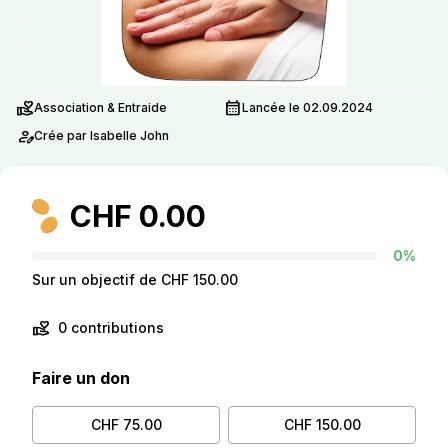
volunteer_activism
calendar_month
Association & Entraide
Lancée le 02.09.2024
person_edit
Crée par Isabelle John
CHF 0.00
0%
Sur un objectif de CHF 150.00
volunteer_activism
0 contributions
Faire un don
CHF 75.00
CHF 150.00