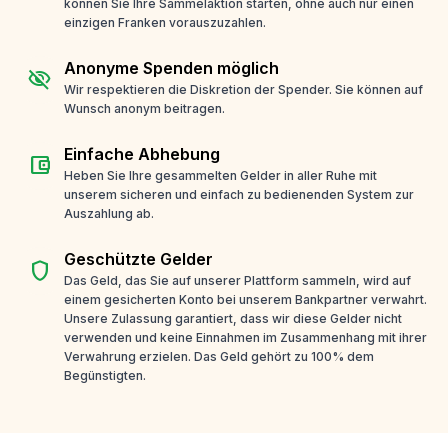
können Sie Ihre Sammelaktion starten, ohne auch nur einen
einzigen Franken vorauszuzahlen.
Anonyme Spenden möglich
visibility_off
Wir respektieren die Diskretion der Spender. Sie können auf
Wunsch anonym beitragen.
Einfache Abhebung
account_balance_wallet
Heben Sie Ihre gesammelten Gelder in aller Ruhe mit
unserem sicheren und einfach zu bedienenden System zur
Auszahlung ab.
Geschützte Gelder
shield
Das Geld, das Sie auf unserer Plattform sammeln, wird auf
einem gesicherten Konto bei unserem Bankpartner verwahrt.
Unsere Zulassung garantiert, dass wir diese Gelder nicht
verwenden und keine Einnahmen im Zusammenhang mit ihrer
Verwahrung erzielen. Das Geld gehört zu 100% dem
Begünstigten.