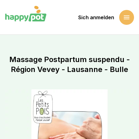
menu
Sich anmelden
Startseite
Eine Sache unterstützen
Massage Postpartum suspendu - Région Vevey - Lausanne -
Massage Postpartum suspendu -
Région Vevey - Lausanne - Bulle