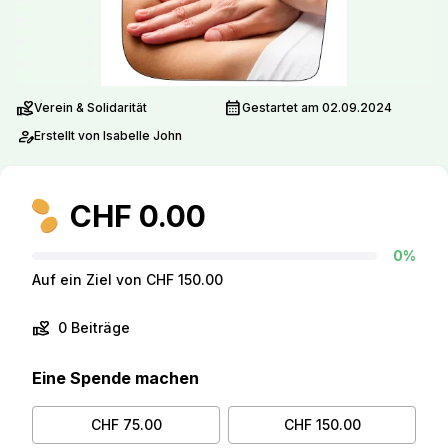
volunteer_activism
calendar_month
Verein & Solidarität
Gestartet am 02.09.2024
person_edit
Erstellt von Isabelle John
CHF 0.00
0%
Auf ein Ziel von CHF 150.00
volunteer_activism
0 Beiträge
Eine Spende machen
CHF 75.00
CHF 150.00