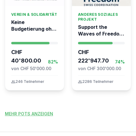
VEREIN & SOLIDARITÄT
ANDERES SOZIALES
PROJEKT
Keine
Support the
Budgetierung ohne
Waves of Freedom
Mitgliederentscheid
- Swiss
– TARDOC-
coordination for
Höchstgrenze
CHF
CHF
the Global
unabhängig prüfen
40'800.00
Movement to Gaza
222'947.70
82%
74%
von CHF 50'000.00
von CHF 300'000.00
group
246 Teilnehmer
group
2286 Teilnehmer
MEHR POTS ANZEIGEN