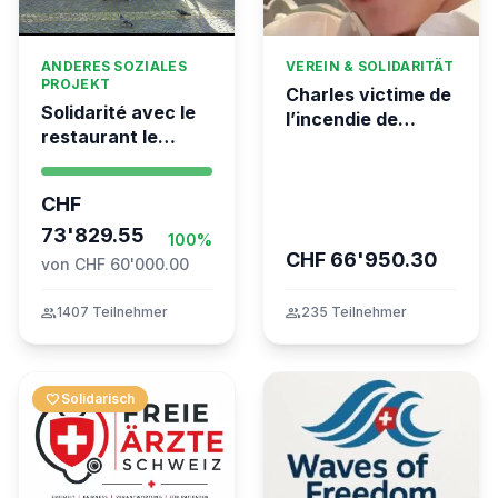
ANDERES SOZIALES
VEREIN & SOLIDARITÄT
PROJEKT
Charles victime de
Solidarité avec le
l’incendie de
restaurant le
Crans-Montana
Syrien à Vevey
CHF
73'829.55
100%
CHF 66'950.30
von CHF 60'000.00
group
1407 Teilnehmer
group
235 Teilnehmer
favorite
Solidarisch