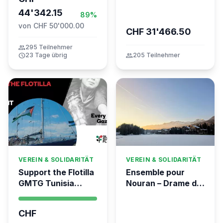
44'342.15
89%
von CHF 50'000.00
CHF 31'466.50
group
295 Teilnehmer
schedule
23 Tage übrig
group
205 Teilnehmer
VEREIN & SOLIDARITÄT
VEREIN & SOLIDARITÄT
Support the Flotilla
Ensemble pour
GMTG Tunisia
Nouran – Drame de
Morocco Algeria
Crans-Montana 🙏
CHF