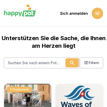
menu
Sich anmelden
Startseite
Eine Sache unterstützen
Unterstützen Sie die Sache, die Ihnen
am Herzen liegt
search
tune
Filtern
favorite
Solidarisch