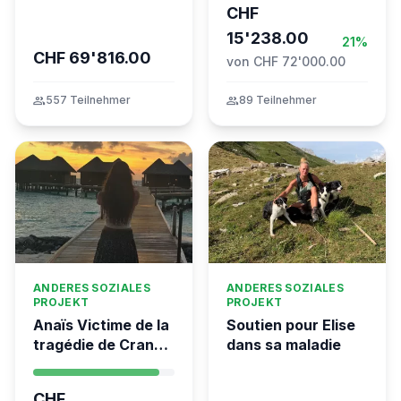
dans l’incendie
CHF
tragique de Crans-
15'238.00
Montana
21%
CHF 69'816.00
von CHF 72'000.00
group
557 Teilnehmer
group
89 Teilnehmer
ANDERES SOZIALES
ANDERES SOZIALES
PROJEKT
PROJEKT
Anaïs Victime de la
Soutien pour Elise
tragédie de Crans-
dans sa maladie
Montana,
hospitalisée
CHF