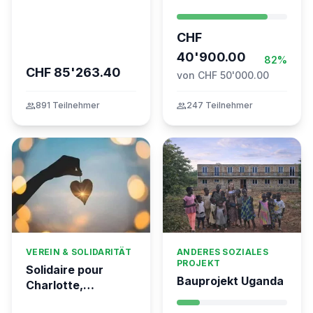
Montana
Mitgliederentscheid
– TARDOC-
CHF
Höchstgrenze
unabhängig prüfen
40'900.00
82%
CHF 85'263.40
von CHF 50'000.00
group
891 Teilnehmer
group
247 Teilnehmer
VEREIN & SOLIDARITÄT
ANDERES SOZIALES
PROJEKT
Solidaire pour
Bauprojekt Uganda
Charlotte,
gravement brûlée