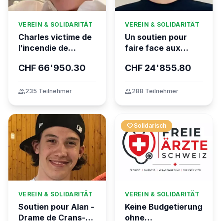
VEREIN & SOLIDARITÄT
VEREIN & SOLIDARITÄT
Charles victime de
Un soutien pour
l’incendie de
faire face aux
Crans-Montana
conséquences
CHF 66'950.30
CHF 24'855.80
financières de la
tragédie
group
235 Teilnehmer
group
288 Teilnehmer
favorite
Solidarisch
VEREIN & SOLIDARITÄT
VEREIN & SOLIDARITÄT
Soutien pour Alan -
Keine Budgetierung
Drame de Crans-
ohne