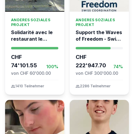
ANDERES SOZIALES
ANDERES SOZIALES
PROJEKT
PROJEKT
Solidarité avec le
Support the Waves
restaurant le
of Freedom - Swiss
Syrien à Vevey
coordination for
the Global
CHF
CHF
Movement to Gaza
74'101.55
222'947.70
100%
74%
von CHF 60'000.00
von CHF 300'000.00
group
1410 Teilnehmer
group
2286 Teilnehmer