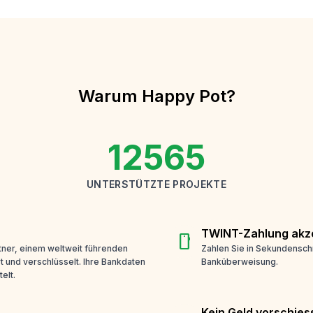
Warum Happy Pot?
12565
UNTERSTÜTZTE PROJEKTE
TWINT-Zahlung akze
smartphone
ner, einem weltweit führenden
Zahlen Sie in Sekundensch
t und verschlüsselt. Ihre Bankdaten
Banküberweisung.
elt.
Kein Geld vorschies