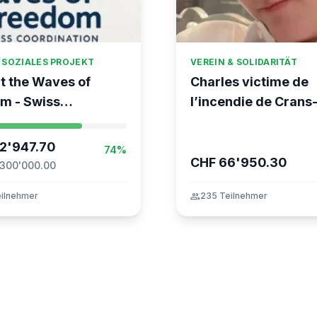
 SOZIALES PROJEKT
VEREIN & SOLIDARITÄT
t the Waves of
Charles victime de
m - Swiss
l’incendie de Crans
ation for the Global
Montana
nt to Gaza
2'947.70
74%
CHF 66'950.30
 300'000.00
ilnehmer
group
235 Teilnehmer