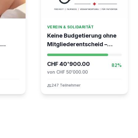
VEREIN & SOLIDARITÄT
Keine Budgetierung ohne
-
Mitgliederentscheid –
TARDOC-Höchstgrenze
unabhängig prüfen
CHF 40'900.00
82%
von CHF 50'000.00
group
247 Teilnehmer