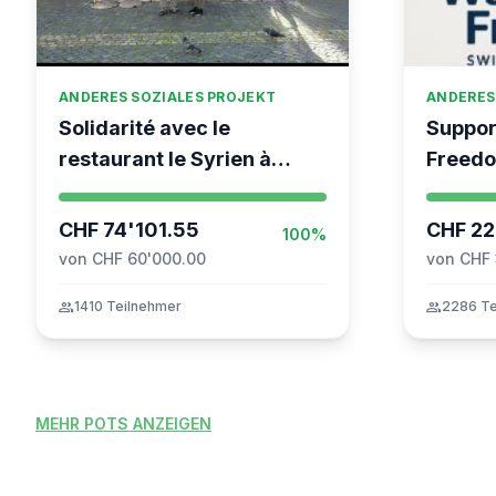
ANDERES SOZIALES PROJEKT
ANDERES
Solidarité avec le
Suppor
restaurant le Syrien à
Freedo
Vevey
coordin
Moveme
CHF 74'101.55
CHF 22
100%
von CHF 60'000.00
von CHF
group
1410 Teilnehmer
group
2286 Te
MEHR POTS ANZEIGEN