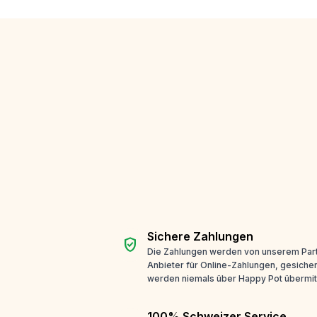
Sichere Zahlungen
verified_user
Die Zahlungen werden von unserem Part
Anbieter für Online-Zahlungen, gesicher
werden niemals über Happy Pot übermitt
100% Schweizer Service