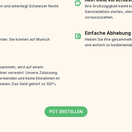
savings
n und unterliegt Schweizer Recht.
Ihre Großzügigkeit kennt k
Sammelaktion starten, ohn
vorauszuzahlen.
Einfache Abhebung
account_balance_wallet
ender. Sie können auf Wunsch
Heben Sie Ihre gesammelte
und einfach zu bedienende
 sammeln, wird auf einem
tner verwahrt. Unsere Zulassung
 verwenden und keine Einnahmen im
ielen. Das Geld gehört zu 100%
POT ERSTELLEN