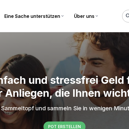
sea
Eine Sache unterstützen
expand_more
Über uns
expand_more
fach und stressfrei Geld f
r Anliegen, die Ihnen wicht
en Sammeltopf und sammeln Sie in wenigen Minu
POT ERSTELLEN