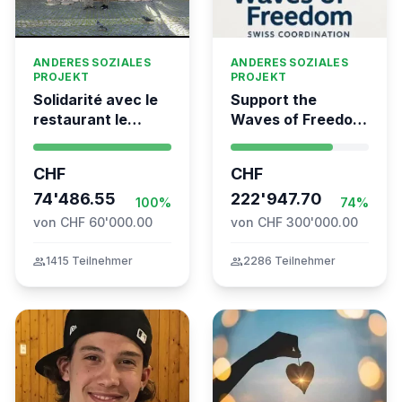
ANDERES SOZIALES
ANDERES SOZIALES
PROJEKT
PROJEKT
Solidarité avec le
Support the
restaurant le
Waves of Freedom
Syrien à Vevey
- Swiss
coordination for
CHF
CHF
the Global
74'486.55
Movement to Gaza
222'947.70
100%
74%
von CHF 60'000.00
von CHF 300'000.00
group
1415 Teilnehmer
group
2286 Teilnehmer