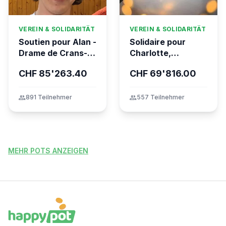
VEREIN & SOLIDARITÄT
VEREIN & SOLIDARITÄT
Soutien pour Alan -
Solidaire pour
Drame de Crans-
Charlotte,
Montana
gravement brûlée
CHF 85'263.40
CHF 69'816.00
dans l’incendie
tragique de Crans-
Montana
group
891 Teilnehmer
group
557 Teilnehmer
MEHR POTS ANZEIGEN