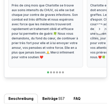
Près de cinq mois que Charlotte se trouve
Charlotte est 
aux soins intensifs du CHUV, où elle se bat
doit encore s
chaque jour contre de graves infections. Son
greffes. Le c
combat est très difficile et nous espérons
d’espoir. Chaq
avec force que les médecins trouveront
courage admir
chevron_right
rapidement un traitement ciblé et efficace
de son parcour
pour lui permettre de guérir.🍀 Nous vous
une immense c
demandons, du fond du cœur, de continuer à
côtés, jour ap
prier très fort pour elle et à lui envoyer votre
pour votre so
amour, vos pensées et votre force. Elle en a
vos attention
plus que jamais besoin.🙏 Merci infiniment
vos prières.
pour votre soutien.❤️
nous.❤️🍀
Beschreibung
Beiträge
557
FAQ