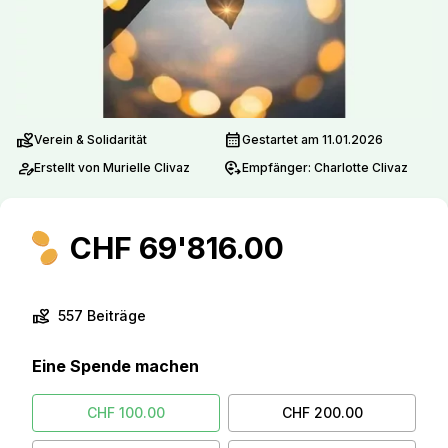
volunteer_activism
calendar_month
Verein & Solidarität
Gestartet am 11.01.2026
person_edit
move_location
Erstellt von Murielle Clivaz
Empfänger: Charlotte Clivaz
CHF 69'816.00
volunteer_activism
557 Beiträge
Eine Spende machen
CHF 100.00
CHF 200.00