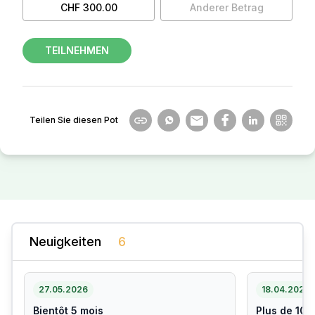
CHF 300.00
Anderer Betrag
TEILNEHMEN
Teilen Sie diesen Pot
Neuigkeiten
6
27.05.2026
18.04.2026
Bientôt 5 mois
Plus de 108