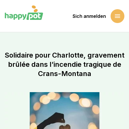
menu
Sich anmelden
Startseite
Eine Sache unterstützen
Solidaire pour Charlotte, gravement brûlée dans l’incendi
Solidaire pour Charlotte, gravement
brûlée dans l’incendie tragique de
Crans-Montana