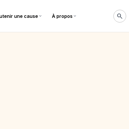
search
utenir une cause
expand_more
À propos
expand_more