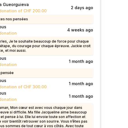
a Gueorguieva
2 days ago
donation of CHF 200.00
tes nos pensées
ous
4 weeks ago
donation
rles, Je te souhaite beaucoup de force pour chaque
 étape, du courage pour chaque épreuve. Jackie croit
ce, et moi aussi.
ous
1 month ago
donation
n pensée
ous
1 month ago
donation of CHF 300.00
ous
1 month ago
donation
man, Mon cœur est avec vous chaque jour dans
euve si difficile. Ma fille Jacqueline aime beaucoup
s et pense à lui. Elle lui envoie toute son affection et
 voir bientôt retrouver son sourire. Vous n’êtes pas
ous sommes de tout cœur à vos côtés. Avec toute