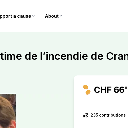
pport a cause
expand_more
About
expand_more
ctime de l’incendie de Cr
CHF 66'
volunteer_activism
235 contributions