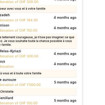
donation of CHF 300.00
oeur avec vous et à votre famille
azadeh
4 months ago
donation of CHF 184.00
rrison
4 months ago
donation of CHF 150.00
s tellement courageuse, je n’ose pas imaginer ce que
ez. Je vous souhaite toute la chance possible à vous
e famille.
elas-Kyriazi
4 months ago
donation of CHF 300.00
ous
4 months ago
donation
 vous et à toute votre famille
ne aurouze
5 months ago
donation of CHF 1'000.00
Christelle
enillard
5 months ago
donation of CHF 100.00