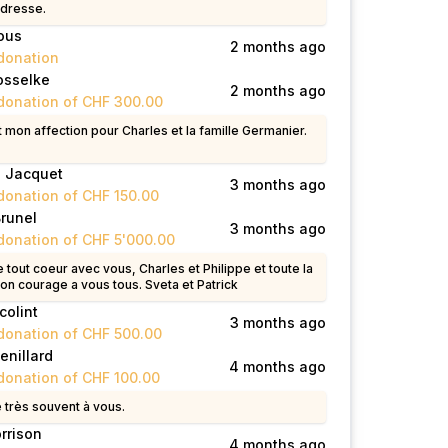
ndresse.
ous
2 months ago
donation
osselke
2 months ago
donation of CHF 300.00
 mon affection pour Charles et la famille Germanier.
e Jacquet
3 months ago
donation of CHF 150.00
Brunel
3 months ago
donation of CHF 5'000.00
 tout coeur avec vous, Charles et Philippe et toute la
Bon courage a vous tous. Sveta et Patrick
colint
3 months ago
donation of CHF 500.00
enillard
4 months ago
donation of CHF 100.00
 très souvent à vous.
rrison
4 months ago