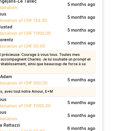
ngejans-Le Tallec
5 months ago
donation
ous
5 months ago
donation of CHF 134.30
Mustad
5 months ago
donation of CHF 1'000.00
orentz
5 months ago
donation of CHF 30.00
st précieuse. Courage à vous tous. Toutes mes
accompagnent Charles. Je lui souhaite un prompt et
rétablissement, ainsi que beaucoup de force à sa
 Adam
5 months ago
donation of CHF 500.00
s, avec tout notre Amour, E+M
ous
5 months ago
donation of CHF 1'000.00
ous
5 months ago
donation
a Rattazzi
6 months ago