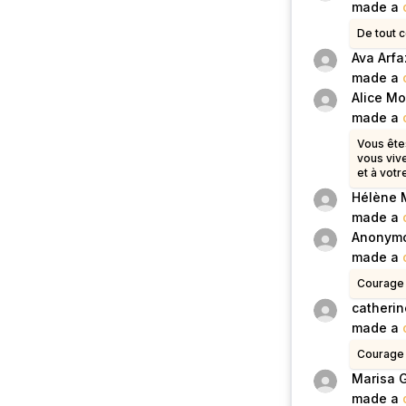
made a
De tout c
Ava Arf
made a
Alice Mo
made a
Vous ête
vous viv
et à votr
Hélène M
made a
Anonym
made a
Courage à
catheri
made a
Courage 
Marisa G
made a