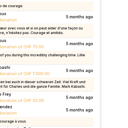
 de courage.
ous
5 months ago
donation
cœur avec vous et si on peut aider d'une façon ou
re, n'hésitez pas. Courage et amitiés.
ous
5 months ago
donation of CHF 75.00
of you during this incredibly challenging time. Lillie
bashi
5 months ago
donation of CHF 1'000.00
n bei euch in dieser schweren Zeit. Viel Kraft und
t für Charles und die ganze Familie. Mark Kabashi.
e Frey
5 months ago
donation of CHF 30.00
Mendez
5 months ago
donation
 courage à vous