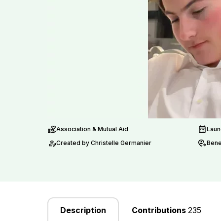
volunteer_activism
calendar_month
Association & Mutual Aid
Laun
person_edit
move_location
Created by Christelle Germanier
Bene
Description
Contributions
235