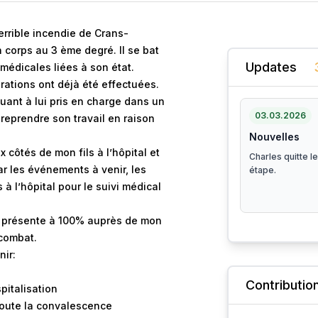
terrible incendie de Crans-
 corps au 3 ème degré. Il se bat
Updates
 médicales liées à son état.
ations ont déjà été effectuées.
uant à lui pris en charge dans un
03.03.2026
a reprendre son travail en raison
Nouvelles
 côtés de mon fils à l’hôpital et
Charles quitte l
ar les événements à venir, les
étape.
 l’hôpital pour le suivi médical
re présente à 100% auprès de mon
 combat.
nir:
Contributio
pitalisation
toute la convalescence