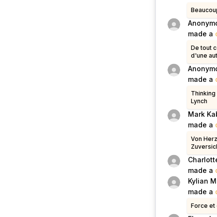
Beaucoup
Anonym
made a
De tout 
d'une aut
Anonym
made a
Thinking 
Lynch
Mark Ka
made a
Von Herze
Zuversich
Charlott
made a
Kylian 
made a
Force et