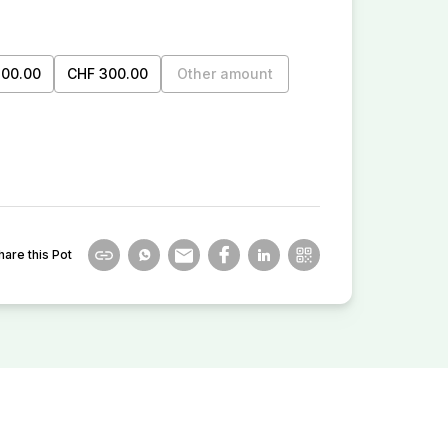
200.00
CHF 300.00
Other amount
hare this Pot