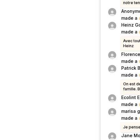
notre te
Anonym
made a
Heinz G
made a
Avec tout
Heinz
Florenc
made a
Patrick 
made a
On est de
famille. 
Ecolint E
made a
marisa g
made a
Je pense
Jane Mo