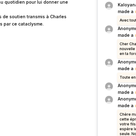
au quotidien pour lui donner une
Kaloyan
made a
s de soutien transmis à Charles
Avec tou
s par ce cataclysme.
Anonym
made a
Cher Cha
nouvelle
en ta for
Anonym
made a
Toute e
Anonym
made a
Anonym
made a
Chère ma
cette épr
votre fil
espère le
seule. N