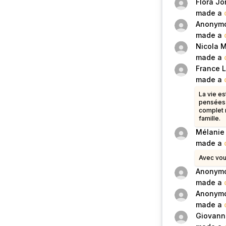
Flora Jo
made a
Anonym
made a
Nicola 
made a
France L
made a
La vie e
pensées 
complet 
famille.
Mélanie
made a
Avec vou
Anonym
made a
Anonym
made a
Giovann