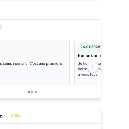
3
26.01.2026
Remerciements
es soins intensifs. C’est une première
Je tiens encore à vous remer
chevron_right
votre générosité. Votre soutie
à vous tous.
ns
235