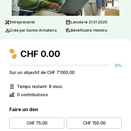
handyman
calendar_month
Entreprenariat
Lancée le 21.01.2025
person_edit
move_location
Crée par Savino Armaterra
Bénéficiaire: Helixtra
CHF 0.00
0%
Sur un objectif de CHF 7'000.00
hourglass_empty
Temps restant: 8 mois
volunteer_activism
0 contributions
Faire un don
CHF 75.00
CHF 150.00