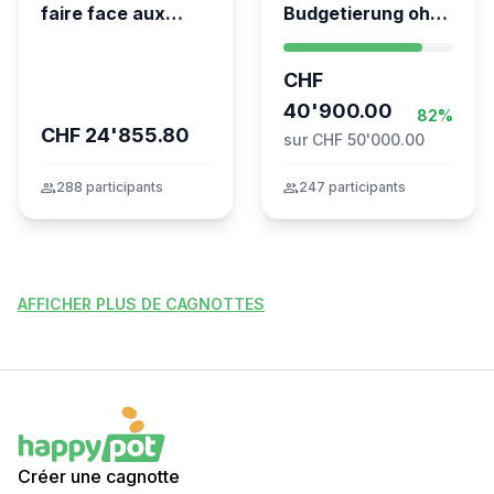
faire face aux
Budgetierung ohne
conséquences
Mitgliederentscheid
financières de la
– TARDOC-
CHF
tragédie
Höchstgrenze
unabhängig prüfen
40'900.00
82%
CHF 24'855.80
sur CHF 50'000.00
group
288 participants
group
247 participants
AFFICHER PLUS DE CAGNOTTES
Créer une cagnotte