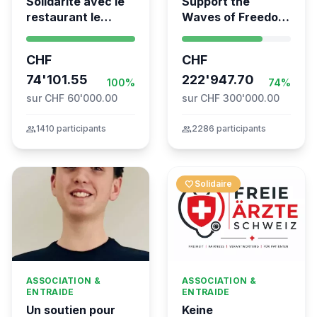
Solidarité avec le
Support the
restaurant le
Waves of Freedom
Syrien à Vevey
- Swiss
coordination for
CHF
CHF
the Global
74'101.55
Movement to Gaza
222'947.70
100%
74%
sur CHF 60'000.00
sur CHF 300'000.00
group
1410 participants
group
2286 participants
favorite
Solidaire
ASSOCIATION &
ASSOCIATION &
ENTRAIDE
ENTRAIDE
Un soutien pour
Keine