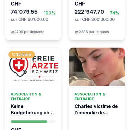
CHF
CHF
the Global
74'079.55
Movement to Gaza
222'947.70
100%
74%
sur CHF 60'000.00
sur CHF 300'000.00
group
1409 participants
group
2286 participants
favorite
Solidaire
ASSOCIATION &
ASSOCIATION &
ENTRAIDE
ENTRAIDE
Keine
Charles victime de
Budgetierung ohne
l’incendie de
Mitgliederentscheid
Crans-Montana
– TARDOC-