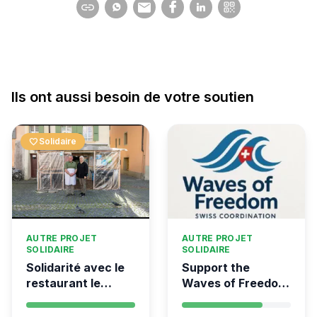
Ils ont aussi besoin de votre soutien
favorite
Solidaire
AUTRE PROJET
AUTRE PROJET
SOLIDAIRE
SOLIDAIRE
Solidarité avec le
Support the
restaurant le
Waves of Freedom
Syrien à Vevey
- Swiss
coordination for