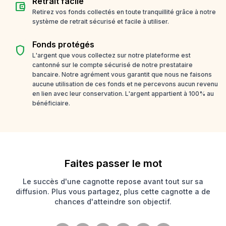
Retrait facile
account_balance_wallet
Retirez vos fonds collectés en toute tranquillité grâce à notre
système de retrait sécurisé et facile à utiliser.
Fonds protégés
shield
L'argent que vous collectez sur notre plateforme est
cantonné sur le compte sécurisé de notre prestataire
bancaire. Notre agrément vous garantit que nous ne faisons
aucune utilisation de ces fonds et ne percevons aucun revenu
en lien avec leur conservation. L'argent appartient à 100% au
bénéficiaire.
Faites passer le mot
Le succès d'une cagnotte repose avant tout sur sa
diffusion. Plus vous partagez, plus cette cagnotte a de
chances d'atteindre son objectif.