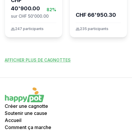
CHF
Höchstgrenze
unabhängig prüfen
40'900.00
82%
CHF 66'950.30
sur CHF 50'000.00
group
247 participants
group
235 participants
AFFICHER PLUS DE CAGNOTTES
Créer une cagnotte
Soutenir une cause
Accueil
Comment ça marche