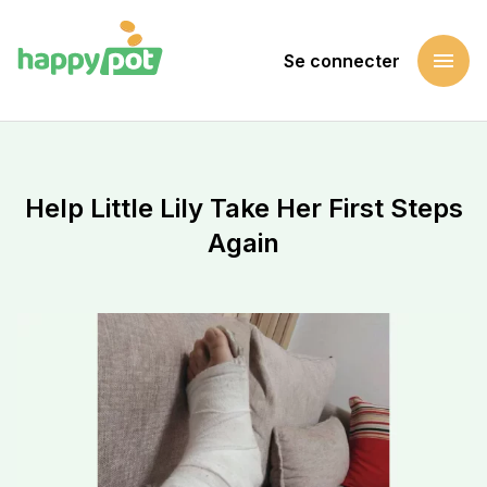
menu
Se connecter
Accueil
Soutenir une cause
Help Little Lily Take Her First Steps Again
Help Little Lily Take Her First Steps
Again