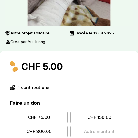
handshake
calendar_month
Autre projet solidaire
Lancée le 13.04.2025
person_edit
Crée par Yu Huang
CHF 5.00
volunteer_activism
1 contributions
Faire un don
CHF 75.00
CHF 150.00
CHF 300.00
Autre montant