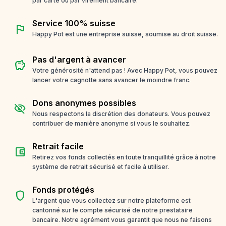
par carte ou par virement bancaire.
Service 100% suisse
flag
Happy Pot est une entreprise suisse, soumise au droit suisse.
Pas d'argent à avancer
savings
Votre générosité n'attend pas ! Avec Happy Pot, vous pouvez
lancer votre cagnotte sans avancer le moindre franc.
Dons anonymes possibles
visibility_off
Nous respectons la discrétion des donateurs. Vous pouvez
contribuer de manière anonyme si vous le souhaitez.
Retrait facile
account_balance_wallet
Retirez vos fonds collectés en toute tranquillité grâce à notre
système de retrait sécurisé et facile à utiliser.
Fonds protégés
shield
L'argent que vous collectez sur notre plateforme est
cantonné sur le compte sécurisé de notre prestataire
bancaire. Notre agrément vous garantit que nous ne faisons