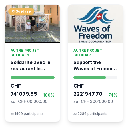
favorite
Solidaire
AUTRE PROJET
AUTRE PROJET
SOLIDAIRE
SOLIDAIRE
Solidarité avec le
Support the
restaurant le
Waves of Freedom
Syrien à Vevey
- Swiss
coordination for
CHF
CHF
the Global
74'079.55
Movement to Gaza
222'947.70
100%
74%
sur CHF 60'000.00
sur CHF 300'000.00
group
1409 participants
group
2286 participants