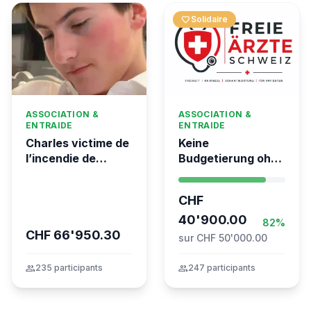
favorite
Solidaire
ASSOCIATION &
ASSOCIATION &
ENTRAIDE
ENTRAIDE
Charles victime de
Keine
l’incendie de
Budgetierung ohne
Crans-Montana
Mitgliederentscheid
– TARDOC-
CHF
Höchstgrenze
unabhängig prüfen
40'900.00
82%
CHF 66'950.30
sur CHF 50'000.00
group
235 participants
group
247 participants