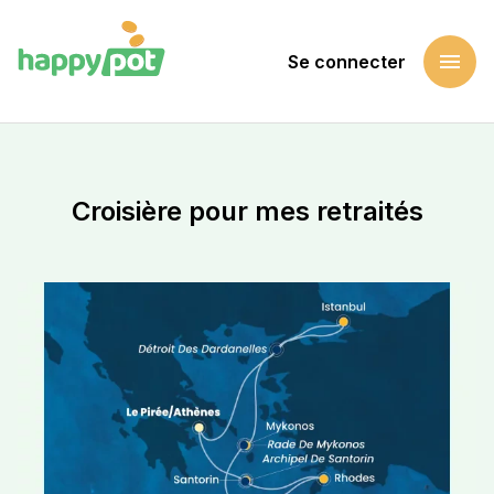
menu
Se connecter
Accueil
Soutenir une cause
Croisière pour mes retraités
Croisière pour mes retraités