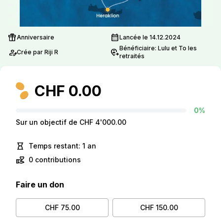
featured_seasonal_and_gifts
calendar_month
Anniversaire
Lancée le 14.12.2024
Bénéficiaire: Lulu et To les
person_edit
move_location
Crée par Riji R
retraités
CHF 0.00
0%
Sur un objectif de CHF 4'000.00
hourglass_empty
Temps restant: 1 an
volunteer_activism
0 contributions
Faire un don
CHF 75.00
CHF 150.00