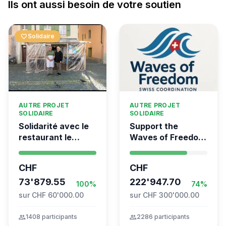
Ils ont aussi besoin de votre soutien
favorite
Solidaire
AUTRE PROJET
AUTRE PROJET
SOLIDAIRE
SOLIDAIRE
Solidarité avec le
Support the
restaurant le
Waves of Freedom
Syrien à Vevey
- Swiss
coordination for
CHF
CHF
the Global
73'879.55
Movement to Gaza
222'947.70
100%
74%
sur CHF 60'000.00
sur CHF 300'000.00
group
1408 participants
group
2286 participants