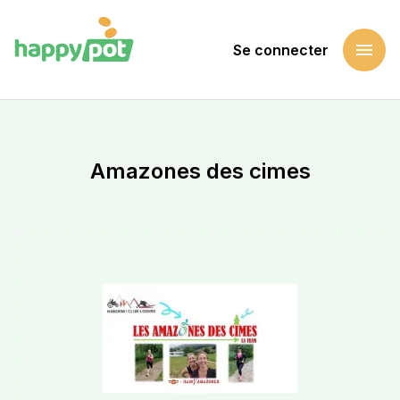
menu
Se connecter
Accueil
Soutenir une cause
Amazones des cimes
Amazones des cimes