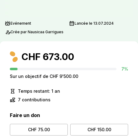
stadium
calendar_month
Evénement
Lancée le 13.07.2024
person_edit
Crée par Nausicaa Garrigues
CHF 673.00
7%
Sur un objectif de CHF 9'500.00
hourglass_empty
Temps restant: 1 an
volunteer_activism
7 contributions
Faire un don
CHF 75.00
CHF 150.00