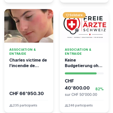
favorite
Solidaire
ASSOCIATION &
ASSOCIATION &
ENTRAIDE
ENTRAIDE
Charles victime de
Keine
l’incendie de
Budgetierung ohne
Crans-Montana
Mitgliederentscheid
– TARDOC-
CHF
Höchstgrenze
unabhängig prüfen
40'800.00
82%
CHF 66'950.30
sur CHF 50'000.00
group
235 participants
group
246 participants