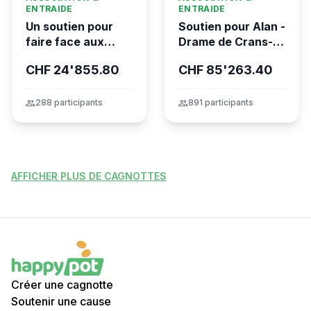
ENTRAIDE
ENTRAIDE
Un soutien pour
Soutien pour Alan -
faire face aux
Drame de Crans-
conséquences
Montana
CHF 24'855.80
CHF 85'263.40
financières de la
tragédie
group
288 participants
group
891 participants
AFFICHER PLUS DE CAGNOTTES
Créer une cagnotte
Soutenir une cause