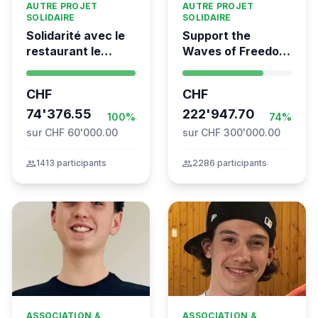
AUTRE PROJET
AUTRE PROJET
SOLIDAIRE
SOLIDAIRE
Solidarité avec le
Support the
restaurant le
Waves of Freedom
Syrien à Vevey
- Swiss
coordination for
CHF
CHF
the Global
74'376.55
Movement to Gaza
222'947.70
100%
74%
sur CHF 60'000.00
sur CHF 300'000.00
group
1413 participants
group
2286 participants
ASSOCIATION &
ASSOCIATION &