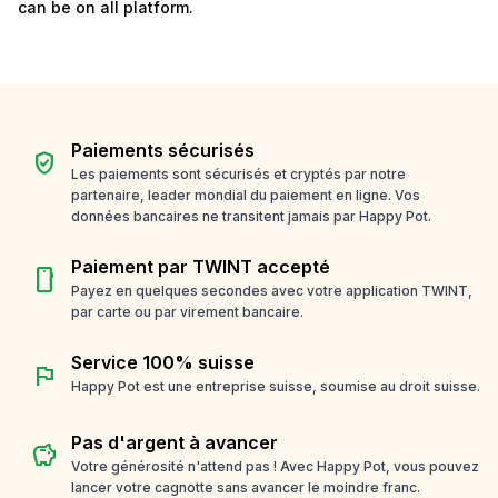
can be on all platform.
Paiements sécurisés
verified_user
Les paiements sont sécurisés et cryptés par notre
partenaire, leader mondial du paiement en ligne. Vos
données bancaires ne transitent jamais par Happy Pot.
Paiement par TWINT accepté
smartphone
Payez en quelques secondes avec votre application TWINT,
par carte ou par virement bancaire.
Service 100% suisse
flag
Happy Pot est une entreprise suisse, soumise au droit suisse.
Pas d'argent à avancer
savings
Votre générosité n'attend pas ! Avec Happy Pot, vous pouvez
lancer votre cagnotte sans avancer le moindre franc.