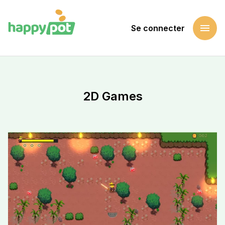
menu
Se connecter
Accueil
Soutenir une cause
2D Games
2D Games