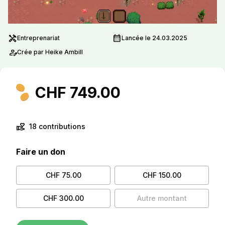
handyman
calendar_month
Entreprenariat
Lancée le 24.03.2025
person_edit
Crée par Heike Ambill
CHF 749.00
volunteer_activism
18 contributions
Faire un don
CHF 75.00
CHF 150.00
CHF 300.00
Autre montant