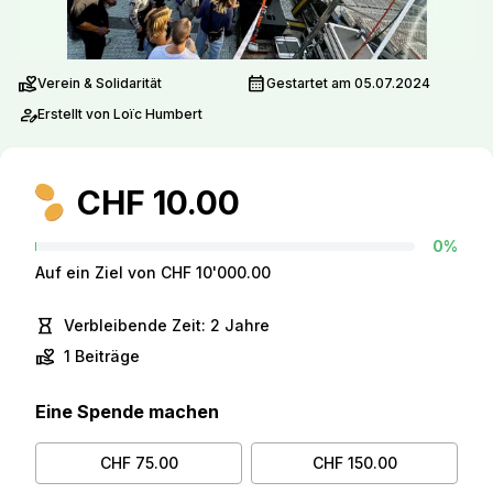
volunteer_activism
calendar_month
Verein & Solidarität
Gestartet am 05.07.2024
person_edit
Erstellt von Loïc Humbert
CHF 10.00
0%
Auf ein Ziel von CHF 10'000.00
hourglass_empty
Verbleibende Zeit: 2 Jahre
volunteer_activism
1 Beiträge
Eine Spende machen
CHF 75.00
CHF 150.00