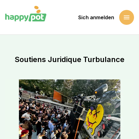
menu
Sich anmelden
Startseite
Eine Sache unterstützen
Soutiens Juridique Turbulance
Soutiens Juridique Turbulance