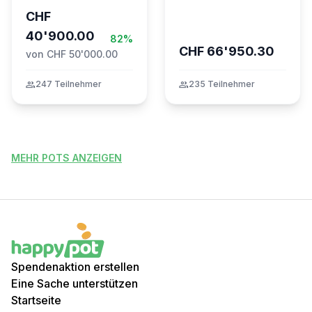
– TARDOC-
CHF
Höchstgrenze
unabhängig prüfen
40'900.00
82%
CHF 66'950.30
von CHF 50'000.00
group
247 Teilnehmer
group
235 Teilnehmer
MEHR POTS ANZEIGEN
Spendenaktion erstellen
Eine Sache unterstützen
Startseite