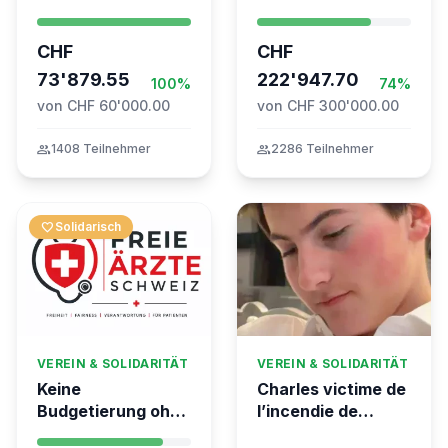
Syrien à Vevey
- Swiss
coordination for
CHF
CHF
the Global
73'879.55
Movement to Gaza
222'947.70
100%
74%
von CHF 60'000.00
von CHF 300'000.00
group
1408 Teilnehmer
group
2286 Teilnehmer
favorite
Solidarisch
VEREIN & SOLIDARITÄT
VEREIN & SOLIDARITÄT
Keine
Charles victime de
Budgetierung ohne
l’incendie de
Mitgliederentscheid
Crans-Montana