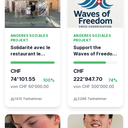
ANDERES SOZIALES
ANDERES SOZIALES
PROJEKT
PROJEKT
Solidarité avec le
Support the
restaurant le
Waves of Freedom
Syrien à Vevey
- Swiss
coordination for
CHF
CHF
the Global
74'101.55
Movement to Gaza
222'947.70
100%
74%
von CHF 60'000.00
von CHF 300'000.00
group
1410 Teilnehmer
group
2286 Teilnehmer