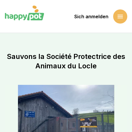
menu
Sich anmelden
Startseite
Eine Sache unterstützen
Sauvons la Société Protectrice des Animaux du Locle
Sauvons la Société Protectrice des
Animaux du Locle