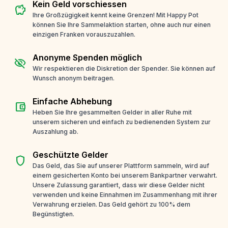
Kein Geld vorschiessen
savings
Ihre Großzügigkeit kennt keine Grenzen! Mit Happy Pot
können Sie Ihre Sammelaktion starten, ohne auch nur einen
einzigen Franken vorauszuzahlen.
Anonyme Spenden möglich
visibility_off
Wir respektieren die Diskretion der Spender. Sie können auf
Wunsch anonym beitragen.
Einfache Abhebung
account_balance_wallet
Heben Sie Ihre gesammelten Gelder in aller Ruhe mit
unserem sicheren und einfach zu bedienenden System zur
Auszahlung ab.
Geschützte Gelder
shield
Das Geld, das Sie auf unserer Plattform sammeln, wird auf
einem gesicherten Konto bei unserem Bankpartner verwahrt.
Unsere Zulassung garantiert, dass wir diese Gelder nicht
verwenden und keine Einnahmen im Zusammenhang mit ihrer
Verwahrung erzielen. Das Geld gehört zu 100% dem
Begünstigten.