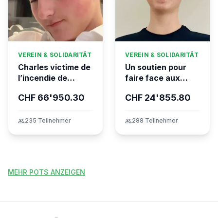
VEREIN & SOLIDARITÄT
VEREIN & SOLIDARITÄT
Charles victime de
Un soutien pour
l’incendie de
faire face aux
Crans-Montana
conséquences
CHF 66'950.30
CHF 24'855.80
financières de la
tragédie
group
235 Teilnehmer
group
288 Teilnehmer
MEHR POTS ANZEIGEN