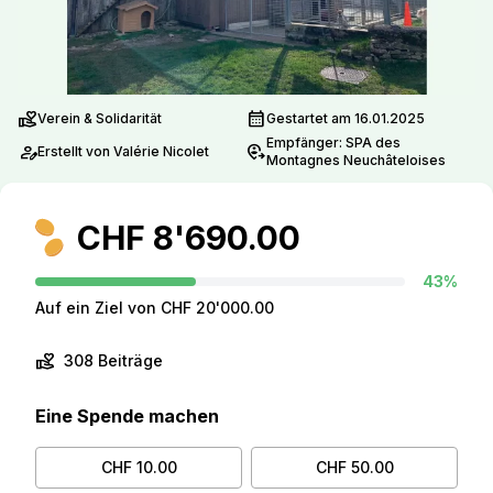
volunteer_activism
calendar_month
Verein & Solidarität
Gestartet am 16.01.2025
Empfänger: SPA des
person_edit
move_location
Erstellt von Valérie Nicolet
Montagnes Neuchâteloises
CHF 8'690.00
43%
Auf ein Ziel von CHF 20'000.00
volunteer_activism
308 Beiträge
Eine Spende machen
CHF 10.00
CHF 50.00