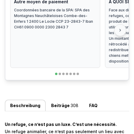
Autre moyen de paiement
A QUOI SER
Coordonnées bancaire de la SPA: SPA des
Face aux diffi
Montagnes Neuchâteloises Combe-des-
refuges, cert
Enfers 1 2400 Le Locle CCP 23-2843-7 Iban
produit de la 
CH61 0900 0000 2300 2843 7
utilisé pour le
chevron_right
les Communes,
Un montant fi
rétrocédé à l’E
redistribue c
chiens mettan
disposition d
Beschreibung
Beiträge
308
FAQ
Un refuge, ce n’est pas un luxe. C’est une nécessité.
Un refuge animalier, ce n’est pas seulement un lieu avec