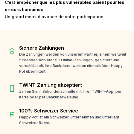
C’est
empêcher que les plus vulnérables paient pour les
erreurs humaines
.
Un grand merci d'avance de votre participation
Sichere Zahlungen
verified_user
Die Zahlungen werden von unserem Partner, einem weltweit
führenden Anbieter für Online-Zahlungen, gesichert und
verschlüsselt. Ihre Bankdaten werden niemals über Happy
Pot übermittelt.
TWINT-Zahlung akzeptiert
smartphone
Zahlen Sie in Sekundenschnelle mit Ihrer TWINT-App, per
Karte oder per Banküberweisung.
100% Schweizer Service
flag
Happy Pot ist ein Schweizer Unternehmen und unterliegt
Schweizer Recht.