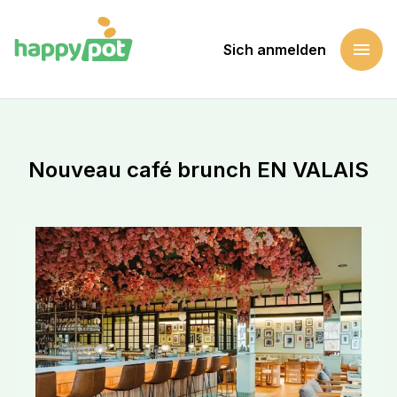
menu
Sich anmelden
Startseite
Eine Sache unterstützen
Nouveau café brunch EN VALAIS
Nouveau café brunch EN VALAIS