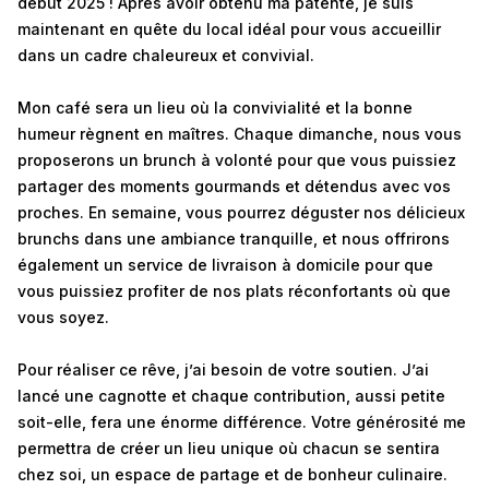
début 2025 ! Après avoir obtenu ma patente, je suis
maintenant en quête du local idéal pour vous accueillir
dans un cadre chaleureux et convivial.
Mon café sera un lieu où la convivialité et la bonne
humeur règnent en maîtres. Chaque dimanche, nous vous
proposerons un brunch à volonté pour que vous puissiez
partager des moments gourmands et détendus avec vos
proches. En semaine, vous pourrez déguster nos délicieux
brunchs dans une ambiance tranquille, et nous offrirons
également un service de livraison à domicile pour que
vous puissiez profiter de nos plats réconfortants où que
vous soyez.
Pour réaliser ce rêve, j’ai besoin de votre soutien. J’ai
lancé une cagnotte et chaque contribution, aussi petite
soit-elle, fera une énorme différence. Votre générosité me
permettra de créer un lieu unique où chacun se sentira
chez soi, un espace de partage et de bonheur culinaire.