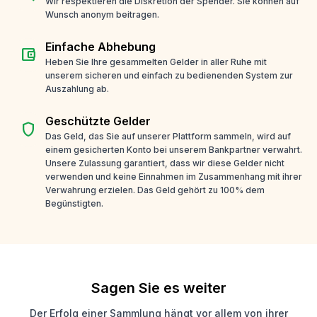
Wir respektieren die Diskretion der Spender. Sie können auf
Wunsch anonym beitragen.
Einfache Abhebung
account_balance_wallet
Heben Sie Ihre gesammelten Gelder in aller Ruhe mit
unserem sicheren und einfach zu bedienenden System zur
Auszahlung ab.
Geschützte Gelder
shield
Das Geld, das Sie auf unserer Plattform sammeln, wird auf
einem gesicherten Konto bei unserem Bankpartner verwahrt.
Unsere Zulassung garantiert, dass wir diese Gelder nicht
verwenden und keine Einnahmen im Zusammenhang mit ihrer
Verwahrung erzielen. Das Geld gehört zu 100% dem
Begünstigten.
Sagen Sie es weiter
Der Erfolg einer Sammlung hängt vor allem von ihrer