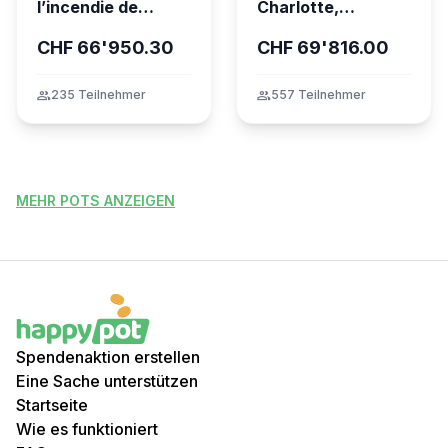
l’incendie de
Charlotte,
Crans-Montana
gravement brûlée
CHF 66'950.30
CHF 69'816.00
dans l’incendie
tragique de Crans-
Montana
group
235 Teilnehmer
group
557 Teilnehmer
MEHR POTS ANZEIGEN
Spendenaktion erstellen
Eine Sache unterstützen
Startseite
Wie es funktioniert