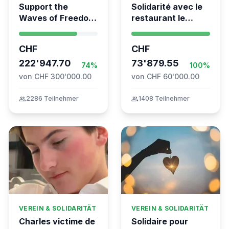
Support the
Solidarité avec le
Waves of Freedom
restaurant le
- Swiss
Syrien à Vevey
coordination for
CHF
CHF
the Global
Movement to Gaza
222'947.70
73'879.55
74%
100%
von CHF 300'000.00
von CHF 60'000.00
group
2286 Teilnehmer
group
1408 Teilnehmer
VEREIN & SOLIDARITÄT
VEREIN & SOLIDARITÄT
Charles victime de
Solidaire pour