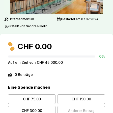
handyman
calendar_month
Unternehmertum
Gestartet am 07.07.2024
person_edit
Erstellt von Sandra Nikolic
CHF 0.00
0%
Auf ein Ziel von CHF 45'000.00
volunteer_activism
0 Beiträge
Eine Spende machen
CHF 75.00
CHF 150.00
CHF 300.00
Anderer Betrag