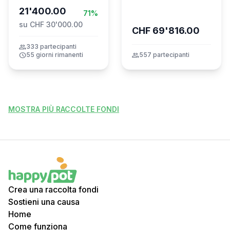
21'400.00
Montana
71%
su CHF 30'000.00
CHF 69'816.00
group
333 partecipanti
schedule
55 giorni rimanenti
group
557 partecipanti
MOSTRA PIÙ RACCOLTE FONDI
Crea una raccolta fondi
Sostieni una causa
Home
Come funziona