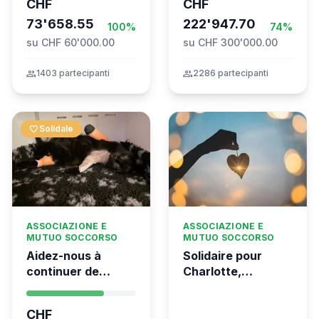
CHF
CHF
the Global
73'658.55
Movement to Gaza
222'947.70
100%
74%
su CHF 60'000.00
su CHF 300'000.00
group
1403 partecipanti
group
2286 partecipanti
favorite
Solidale
ASSOCIAZIONE E
ASSOCIAZIONE E
MUTUO SOCCORSO
MUTUO SOCCORSO
Aidez-nous à
Solidaire pour
continuer de
Charlotte,
sauver des vies 💛
gravement brûlée
- Kumea
dans l’incendie
CHF
tragique de Crans-