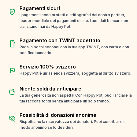
Pagamenti sicuri
verified_user
I pagamenti sono protetti e crittografati dal nostro partner,
leader mondiale dei pagamenti online. I tuoi dati bancari non
transitano mai da Happy Pot.
Pagamento con TWINT accettato
smartphone
Paga in pochi secondi con la tua app TWINT, con carta o con
bonifico bancario.
Servizio 100% svizzero
flag
Happy Pot è un'azienda svizzera, soggetta al diritto svizzero.
Niente soldi da anticipare
savings
La tua generosità non aspetta! Con Happy Pot, puoi lanciare la
tua raccolta fondi senza anticipare un solo franco.
Possibilità di donazioni anonime
visibility_off
Rispettiamo la riservatezza dei donatori. Puoi contribuire in
modo anonimo se lo desideri.