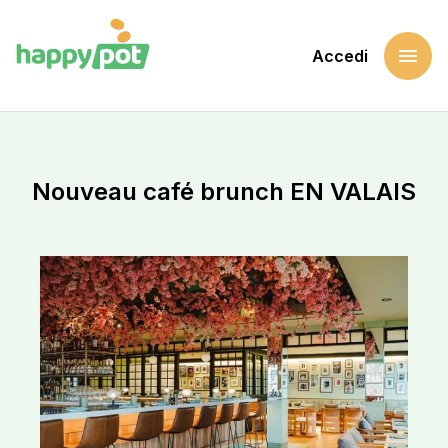
menu
Accedi
Home
Sostieni una causa
Nouveau café brunch EN VALAIS
Nouveau café brunch EN VALAIS