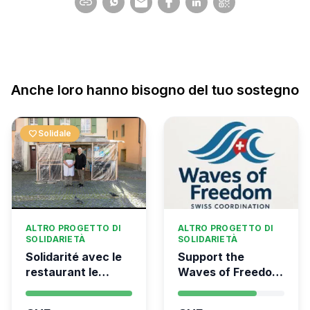
Anche loro hanno bisogno del tuo sostegno
favorite
Solidale
ALTRO PROGETTO DI
ALTRO PROGETTO DI
SOLIDARIETÀ
SOLIDARIETÀ
Solidarité avec le
Support the
restaurant le
Waves of Freedom
Syrien à Vevey
- Swiss
coordination for