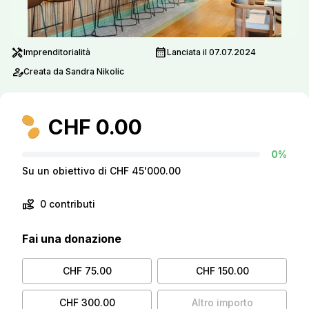
handyman
calendar_month
Imprenditorialità
Lanciata il 07.07.2024
person_edit
Creata da Sandra Nikolic
CHF 0.00
0%
Su un obiettivo di CHF 45'000.00
volunteer_activism
0 contributi
Fai una donazione
CHF 75.00
CHF 150.00
CHF 300.00
Altro importo