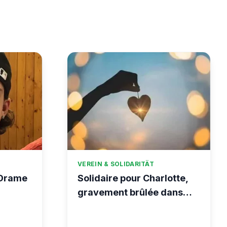
VEREIN & SOLIDARITÄT
 Drame
Solidaire pour Charlotte,
gravement brûlée dans
l’incendie tragique de
Crans-Montana