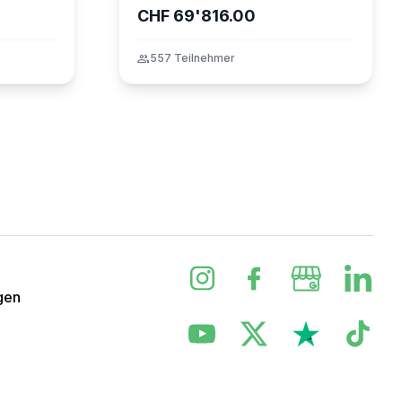
CHF 69'816.00
group
557 Teilnehmer
gen