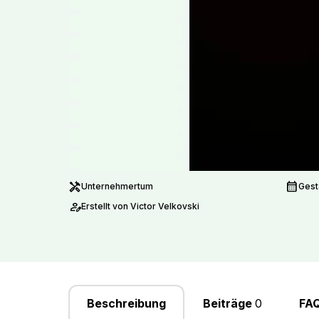
handyman
calendar_month
Unternehmertum
Gest
person_edit
Erstellt von Victor Velkovski
Beschreibung
Beiträge
0
FA