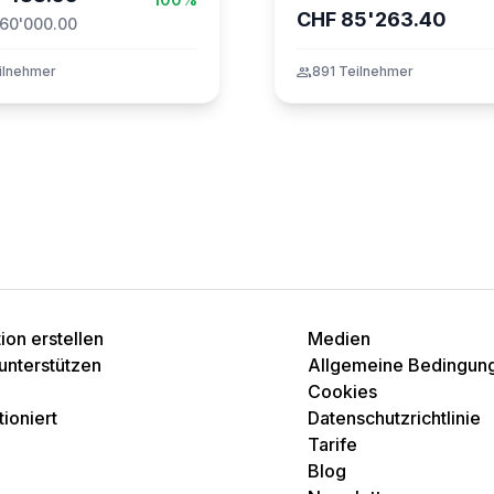
CHF 85'263.40
60'000.00
ilnehmer
group
891 Teilnehmer
on erstellen
Medien
unterstützen
Allgemeine Bedingun
Cookies
ioniert
Datenschutzrichtlinie
Tarife
Blog