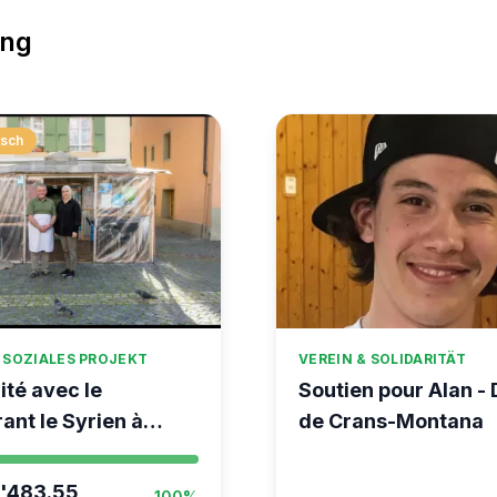
ung
isch
 SOZIALES PROJEKT
VEREIN & SOLIDARITÄT
ité avec le
Soutien pour Alan -
ant le Syrien à
de Crans-Montana
'483.55
100%