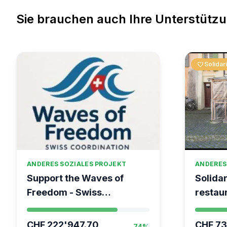
Sie brauchen auch Ihre Unterstütz
favorite
Solidar
ANDERES SOZIALES PROJEKT
ANDERES
Support the Waves of
Solidar
Freedom - Swiss
restaur
coordination for the Global
Vevey
Movement to Gaza
CHF 222'947.70
CHF 73
74%