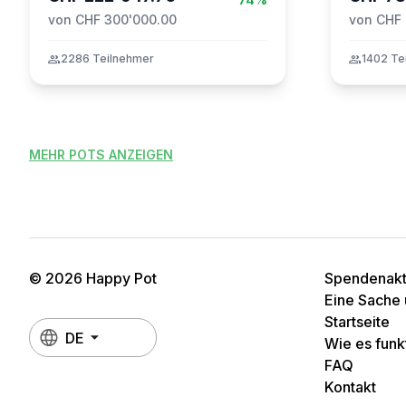
von CHF 300'000.00
von CHF 
group
2286 Teilnehmer
group
1402 Te
MEHR POTS ANZEIGEN
© 2026 Happy Pot
Spendenakti
Eine Sache 
Startseite
DE
Wie es funkt
FAQ
Kontakt