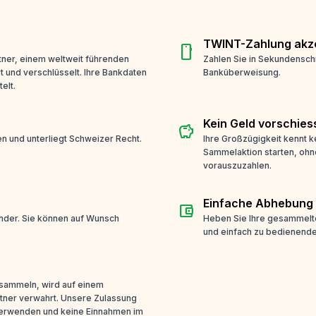
TWINT-Zahlung akze
smartphone
ner, einem weltweit führenden
Zahlen Sie in Sekundensch
t und verschlüsselt. Ihre Bankdaten
Banküberweisung.
elt.
Kein Geld vorschies
savings
n und unterliegt Schweizer Recht.
Ihre Großzügigkeit kennt k
Sammelaktion starten, ohn
vorauszuzahlen.
Einfache Abhebung
account_balance_wallet
ender. Sie können auf Wunsch
Heben Sie Ihre gesammelte
und einfach zu bedienende
 sammeln, wird auf einem
tner verwahrt. Unsere Zulassung
 verwenden und keine Einnahmen im