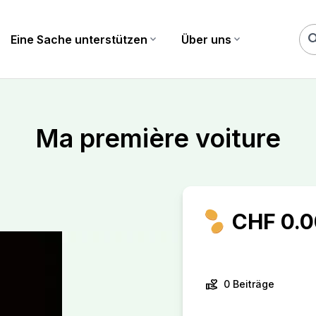
sea
Eine Sache unterstützen
expand_more
Über uns
expand_more
Ma première voiture
CHF 0.0
volunteer_activism
0 Beiträge