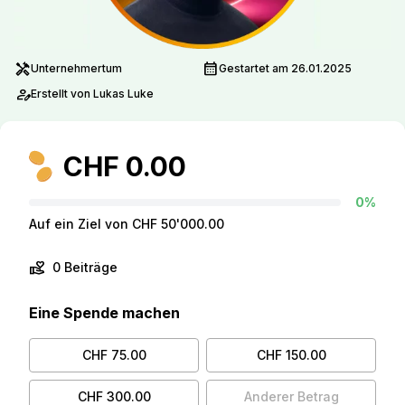
handyman
calendar_month
Unternehmertum
Gestartet am 26.01.2025
person_edit
Erstellt von Lukas Luke
CHF 0.00
0%
Auf ein Ziel von CHF 50'000.00
volunteer_activism
0 Beiträge
Eine Spende machen
CHF 75.00
CHF 150.00
CHF 300.00
Anderer Betrag