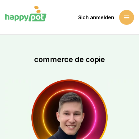
menu
Sich anmelden
Startseite
Eine Sache unterstützen
commerce de copie
commerce de copie