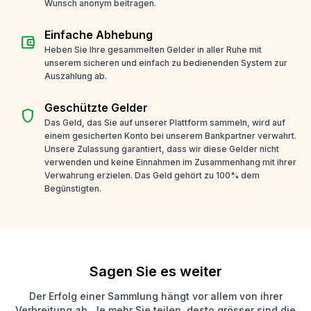
Wunsch anonym beitragen.
Einfache Abhebung
account_balance_wallet
Heben Sie Ihre gesammelten Gelder in aller Ruhe mit
unserem sicheren und einfach zu bedienenden System zur
Auszahlung ab.
Geschützte Gelder
shield
Das Geld, das Sie auf unserer Plattform sammeln, wird auf
einem gesicherten Konto bei unserem Bankpartner verwahrt.
Unsere Zulassung garantiert, dass wir diese Gelder nicht
verwenden und keine Einnahmen im Zusammenhang mit ihrer
Verwahrung erzielen. Das Geld gehört zu 100% dem
Begünstigten.
Sagen Sie es weiter
Der Erfolg einer Sammlung hängt vor allem von ihrer
Verbreitung ab. Je mehr Sie teilen, desto grösser sind die