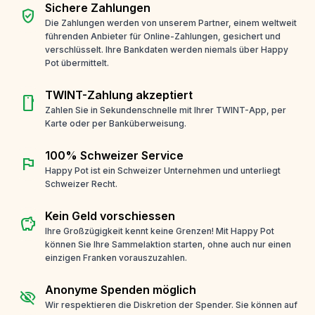
Sichere Zahlungen
verified_user
Die Zahlungen werden von unserem Partner, einem weltweit
führenden Anbieter für Online-Zahlungen, gesichert und
verschlüsselt. Ihre Bankdaten werden niemals über Happy
Pot übermittelt.
TWINT-Zahlung akzeptiert
smartphone
Zahlen Sie in Sekundenschnelle mit Ihrer TWINT-App, per
Karte oder per Banküberweisung.
100% Schweizer Service
flag
Happy Pot ist ein Schweizer Unternehmen und unterliegt
Schweizer Recht.
Kein Geld vorschiessen
savings
Ihre Großzügigkeit kennt keine Grenzen! Mit Happy Pot
können Sie Ihre Sammelaktion starten, ohne auch nur einen
einzigen Franken vorauszuzahlen.
Anonyme Spenden möglich
visibility_off
Wir respektieren die Diskretion der Spender. Sie können auf