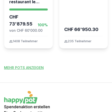
restaurant le
Crans-Montana
Syrien à Vevey
CHF
73'879.55
100%
CHF 66'950.30
von CHF 60'000.00
group
1408 Teilnehmer
group
235 Teilnehmer
MEHR POTS ANZEIGEN
Spendenaktion erstellen