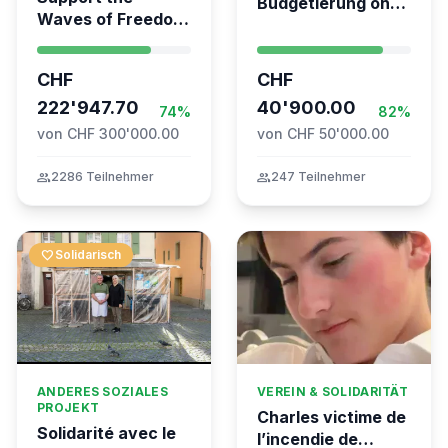
Budgetierung ohne
Waves of Freedom
Mitgliederentscheid
- Swiss
– TARDOC-
coordination for
Höchstgrenze
CHF
CHF
the Global
unabhängig prüfen
Movement to Gaza
222'947.70
40'900.00
74%
82%
von CHF 300'000.00
von CHF 50'000.00
group
2286 Teilnehmer
group
247 Teilnehmer
favorite
Solidarisch
ANDERES SOZIALES
VEREIN & SOLIDARITÄT
PROJEKT
Charles victime de
Solidarité avec le
l’incendie de