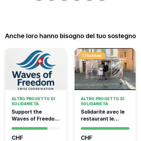
Anche loro hanno bisogno del tuo sostegno
favorite
Solidale
ALTRO PROGETTO DI
ALTRO PROGETTO DI
SOLIDARIETÀ
SOLIDARIETÀ
Support the
Solidarité avec le
Waves of Freedom
restaurant le
- Swiss
Syrien à Vevey
coordination for
CHF
CHF
the Global