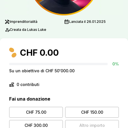
handyman
calendar_month
Imprenditorialità
Lanciata il 26.01.2025
person_edit
Creata da Lukas Luke
CHF 0.00
0%
Su un obiettivo di CHF 50'000.00
volunteer_activism
0 contributi
Fai una donazione
CHF 75.00
CHF 150.00
CHF 300.00
Altro importo