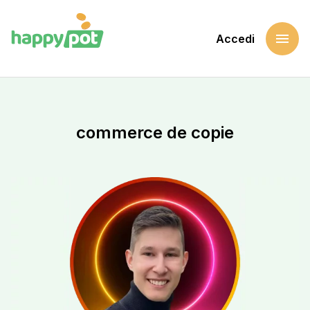
menu
Accedi
Home
Sostieni una causa
commerce de copie
commerce de copie