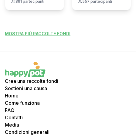
Montana
group
891 partecipanti
group
557 partecipanti
MOSTRA PIÙ RACCOLTE FONDI
Crea una raccolta fondi
Sostieni una causa
Home
Come funziona
FAQ
Contatti
Media
Condizioni generali