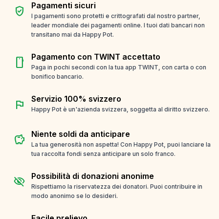
Pagamenti sicuri
verified_user
I pagamenti sono protetti e crittografati dal nostro partner,
leader mondiale dei pagamenti online. I tuoi dati bancari non
transitano mai da Happy Pot.
Pagamento con TWINT accettato
smartphone
Paga in pochi secondi con la tua app TWINT, con carta o con
bonifico bancario.
Servizio 100% svizzero
flag
Happy Pot è un'azienda svizzera, soggetta al diritto svizzero.
Niente soldi da anticipare
savings
La tua generosità non aspetta! Con Happy Pot, puoi lanciare la
tua raccolta fondi senza anticipare un solo franco.
Possibilità di donazioni anonime
visibility_off
Rispettiamo la riservatezza dei donatori. Puoi contribuire in
modo anonimo se lo desideri.
Facile prelievo