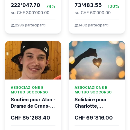
Movement to Gaza
222'947.70
73'483.55
74%
100%
su CHF 300'000.00
su CHF 60'000.00
group
2286 partecipanti
group
1402 partecipanti
ASSOCIAZIONE E
ASSOCIAZIONE E
MUTUO SOCCORSO
MUTUO SOCCORSO
Soutien pour Alan -
Solidaire pour
Drame de Crans-
Charlotte,
Montana
gravement brûlée
CHF 85'263.40
CHF 69'816.00
dans l’incendie
tragique de Crans-