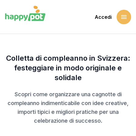
menu
Accedi
Home
Blog
Colletta di compleanno in Svizzera: festeggiare in modo ori
Colletta di compleanno in Svizzera:
festeggiare in modo originale e
solidale
Scopri come organizzare una cagnotte di
compleanno indimenticabile con idee creative,
importi tipici e migliori pratiche per una
celebrazione di successo.