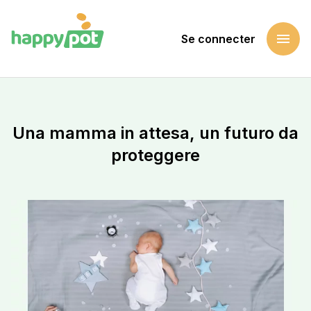
menu
Se connecter
Accueil
Soutenir une cause
Una mamma in attesa, un futuro da proteggere
Una mamma in attesa, un futuro da
proteggere