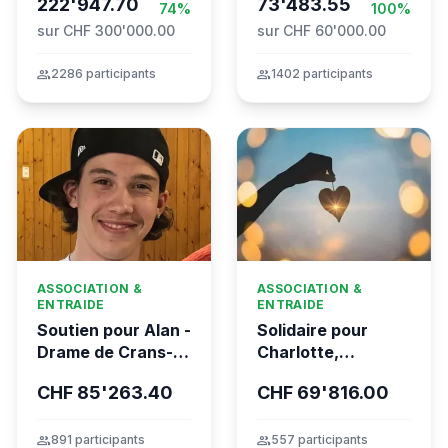
Movement to Gaza
222'947.70
73'483.55
74%
100%
sur CHF 300'000.00
sur CHF 60'000.00
group
2286 participants
group
1402 participants
ASSOCIATION &
ASSOCIATION &
ENTRAIDE
ENTRAIDE
Soutien pour Alan -
Solidaire pour
Drame de Crans-
Charlotte,
Montana
gravement brûlée
CHF 85'263.40
CHF 69'816.00
dans l’incendie
tragique de Crans-
Montana
group
891 participants
group
557 participants