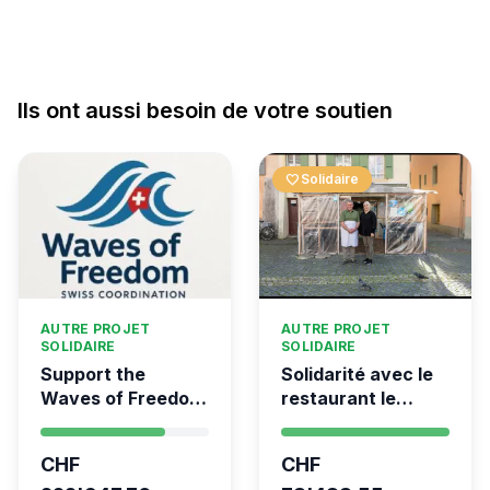
Ils ont aussi besoin de votre soutien
favorite
Solidaire
AUTRE PROJET
AUTRE PROJET
SOLIDAIRE
SOLIDAIRE
Support the
Solidarité avec le
Waves of Freedom
restaurant le
- Swiss
Syrien à Vevey
coordination for
CHF
CHF
the Global