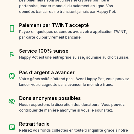
Les paiements sont sécurisés et cryptés par notre
partenaire, leader mondial du paiement en ligne. Vos
données bancaires ne transitent jamais par Happy Pot.
Paiement par TWINT accepté
smartphone
Payez en quelques secondes avec votre application TWINT,
par carte ou par virement bancaire.
Service 100% suisse
flag
Happy Pot est une entreprise suisse, soumise au droit suisse.
Pas d'argent à avancer
savings
Votre générosité n'attend pas ! Avec Happy Pot, vous pouvez
lancer votre cagnotte sans avancer le moindre franc.
Dons anonymes possibles
visibility_off
Nous respectons la discrétion des donateurs. Vous pouvez
contribuer de manière anonyme si vous le souhaitez.
Retrait facile
account_balance_wallet
Retirez vos fonds collectés en toute tranquillité grâce à notre