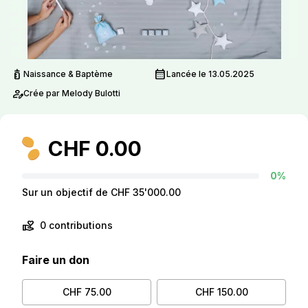
pediatrics
calendar_month
Naissance & Baptème
Lancée le 13.05.2025
person_edit
Crée par Melody Bulotti
CHF 0.00
0%
Sur un objectif de CHF 35'000.00
volunteer_activism
0 contributions
Faire un don
CHF 75.00
CHF 150.00