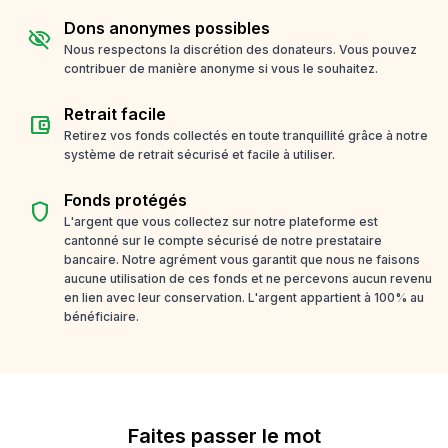
Dons anonymes possibles
visibility_off
Nous respectons la discrétion des donateurs. Vous pouvez
contribuer de manière anonyme si vous le souhaitez.
Retrait facile
account_balance_wallet
Retirez vos fonds collectés en toute tranquillité grâce à notre
système de retrait sécurisé et facile à utiliser.
Fonds protégés
shield
L'argent que vous collectez sur notre plateforme est
cantonné sur le compte sécurisé de notre prestataire
bancaire. Notre agrément vous garantit que nous ne faisons
aucune utilisation de ces fonds et ne percevons aucun revenu
en lien avec leur conservation. L'argent appartient à 100% au
bénéficiaire.
Faites passer le mot