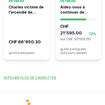
ENTRAIDE
ENTRAIDE
Charles victime de
Aidez-nous à
l’incendie de
continuer de
Crans-Montana
sauver des vies 💛
- Kumea
CHF
21'595.00
72%
sur CHF 30'000.00
CHF 66'950.30
group
340 participants
group
235 participants
schedule
52 jours restants
AFFICHER PLUS DE CAGNOTTES