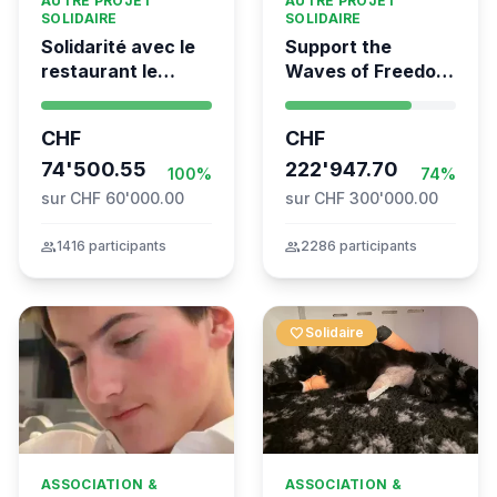
AUTRE PROJET
AUTRE PROJET
SOLIDAIRE
SOLIDAIRE
Solidarité avec le
Support the
restaurant le
Waves of Freedom
Syrien à Vevey
- Swiss
coordination for
CHF
CHF
the Global
74'500.55
Movement to Gaza
222'947.70
100%
74%
sur CHF 60'000.00
sur CHF 300'000.00
group
1416 participants
group
2286 participants
favorite
Solidaire
ASSOCIATION &
ASSOCIATION &