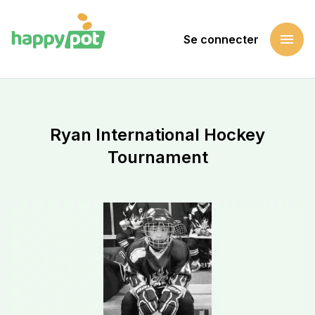
menu
Se connecter
Accueil
Soutenir une cause
Ryan International Hockey Tournament
Ryan International Hockey
Tournament