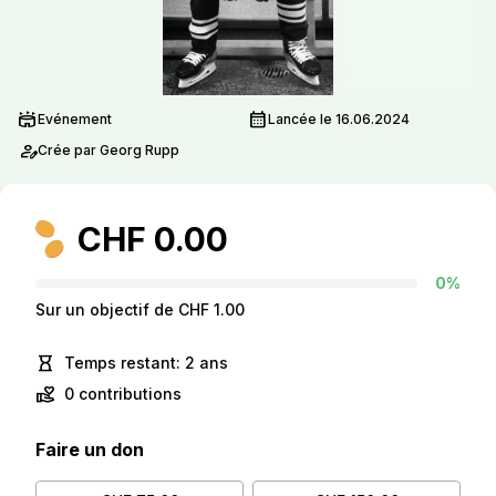
stadium
calendar_month
Evénement
Lancée le 16.06.2024
person_edit
Crée par Georg Rupp
CHF 0.00
0%
Sur un objectif de CHF 1.00
hourglass_empty
Temps restant: 2 ans
volunteer_activism
0 contributions
Faire un don