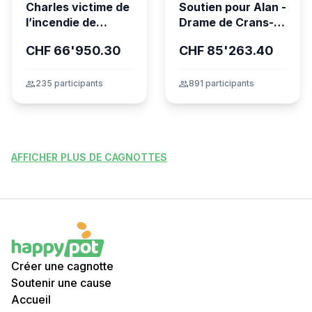
Charles victime de
Soutien pour Alan -
l’incendie de
Drame de Crans-
Crans-Montana
Montana
CHF 66'950.30
CHF 85'263.40
group
235 participants
group
891 participants
AFFICHER PLUS DE CAGNOTTES
Créer une cagnotte
Soutenir une cause
Accueil