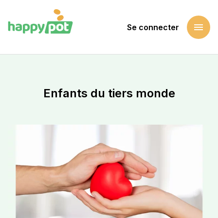
menu
Se connecter
Accueil
Soutenir une cause
Enfants du tiers monde
Enfants du tiers monde