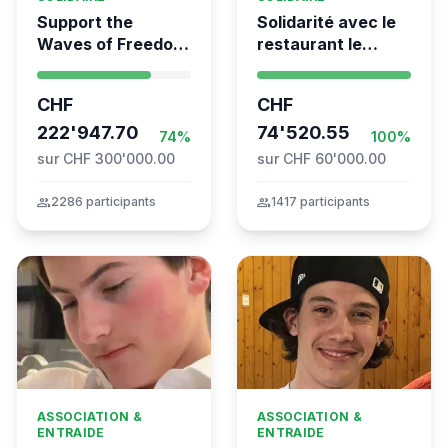
Support the
Solidarité avec le
Waves of Freedom
restaurant le
- Swiss
Syrien à Vevey
coordination for
CHF
CHF
the Global
Movement to Gaza
222'947.70
74'520.55
74%
100%
sur CHF 300'000.00
sur CHF 60'000.00
group
2286 participants
group
1417 participants
ASSOCIATION &
ASSOCIATION &
ENTRAIDE
ENTRAIDE