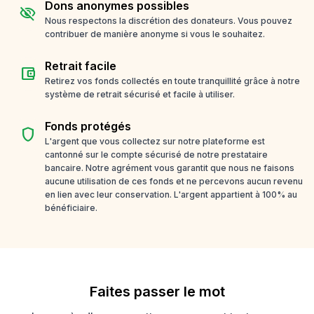
Dons anonymes possibles
visibility_off
Nous respectons la discrétion des donateurs. Vous pouvez
contribuer de manière anonyme si vous le souhaitez.
Retrait facile
account_balance_wallet
Retirez vos fonds collectés en toute tranquillité grâce à notre
système de retrait sécurisé et facile à utiliser.
Fonds protégés
shield
L'argent que vous collectez sur notre plateforme est
cantonné sur le compte sécurisé de notre prestataire
bancaire. Notre agrément vous garantit que nous ne faisons
aucune utilisation de ces fonds et ne percevons aucun revenu
en lien avec leur conservation. L'argent appartient à 100% au
bénéficiaire.
Faites passer le mot