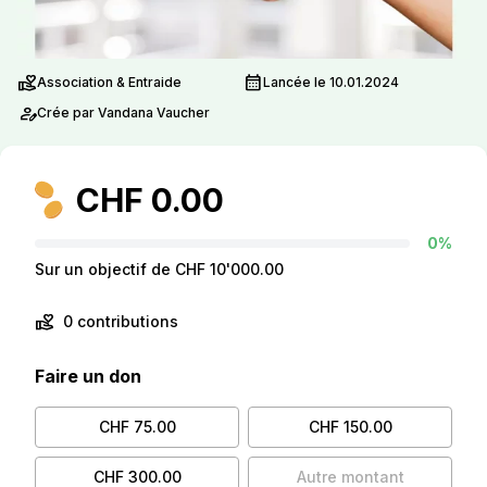
volunteer_activism
calendar_month
Association & Entraide
Lancée le 10.01.2024
person_edit
Crée par Vandana Vaucher
CHF 0.00
0%
Sur un objectif de CHF 10'000.00
volunteer_activism
0 contributions
Faire un don
CHF 75.00
CHF 150.00
CHF 300.00
Autre montant