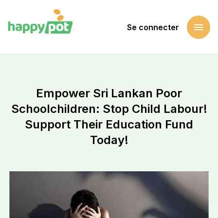
menu
Se connecter
Accueil
Soutenir une cause
Empower Sri Lankan Poor Schoolchildren: Stop Child Labou
Empower Sri Lankan Poor
Schoolchildren: Stop Child Labour!
Support Their Education Fund
Today!