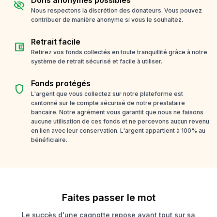
visibility_off
Nous respectons la discrétion des donateurs. Vous pouvez
contribuer de manière anonyme si vous le souhaitez.
Retrait facile
account_balance_wallet
Retirez vos fonds collectés en toute tranquillité grâce à notre
système de retrait sécurisé et facile à utiliser.
Fonds protégés
shield
L'argent que vous collectez sur notre plateforme est
cantonné sur le compte sécurisé de notre prestataire
bancaire. Notre agrément vous garantit que nous ne faisons
aucune utilisation de ces fonds et ne percevons aucun revenu
en lien avec leur conservation. L'argent appartient à 100% au
bénéficiaire.
Faites passer le mot
Le succès d'une cagnotte repose avant tout sur sa