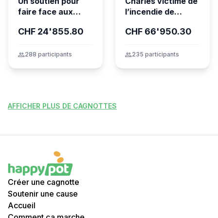
Un soutien pour
Charles victime de
faire face aux
l’incendie de
conséquences
Crans-Montana
CHF 24'855.80
CHF 66'950.30
financières de la
tragédie
group
288 participants
group
235 participants
AFFICHER PLUS DE CAGNOTTES
Créer une cagnotte
Soutenir une cause
Accueil
Comment ça marche