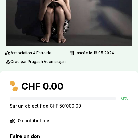
volunteer_activism
calendar_month
Association & Entraide
Lancée le 16.05.2024
person_edit
Crée par Pragash Veemarajan
CHF 0.00
0%
Sur un objectif de CHF 50'000.00
volunteer_activism
0 contributions
Faire un don