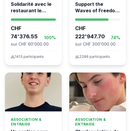
Solidarité avec le
Support the
restaurant le
Waves of Freedom
Syrien à Vevey
- Swiss
coordination for
CHF
CHF
the Global
74'376.55
Movement to Gaza
222'947.70
100%
74%
sur CHF 60'000.00
sur CHF 300'000.00
group
1413 participants
group
2286 participants
ASSOCIATION &
ASSOCIATION &
ENTRAIDE
ENTRAIDE