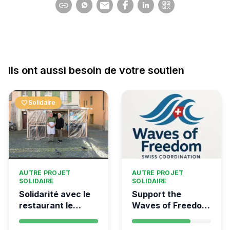
Ils ont aussi besoin de votre soutien
favorite
Solidaire
AUTRE PROJET
AUTRE PROJET
SOLIDAIRE
SOLIDAIRE
Solidarité avec le
Support the
restaurant le
Waves of Freedom
Syrien à Vevey
- Swiss
coordination for