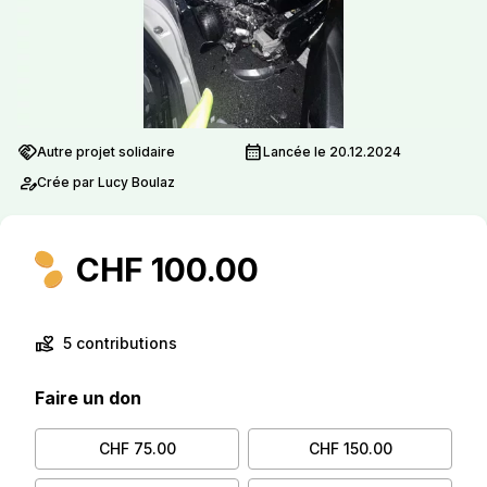
handshake
calendar_month
Autre projet solidaire
Lancée le 20.12.2024
person_edit
Crée par Lucy Boulaz
CHF 100.00
volunteer_activism
5 contributions
Faire un don
CHF 75.00
CHF 150.00