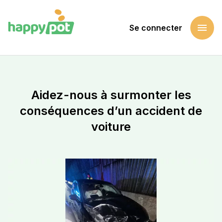
menu
Se connecter
Accueil
Soutenir une cause
Aidez-nous à surmonter les conséquences d’un accident de
Aidez-nous à surmonter les
conséquences d’un accident de
voiture