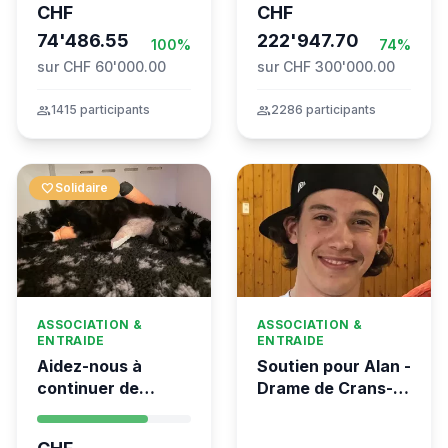
CHF
CHF
the Global
74'486.55
Movement to Gaza
222'947.70
100%
74%
sur CHF 60'000.00
sur CHF 300'000.00
group
1415 participants
group
2286 participants
favorite
Solidaire
ASSOCIATION &
ASSOCIATION &
ENTRAIDE
ENTRAIDE
Aidez-nous à
Soutien pour Alan -
continuer de
Drame de Crans-
sauver des vies 💛
Montana
- Kumea