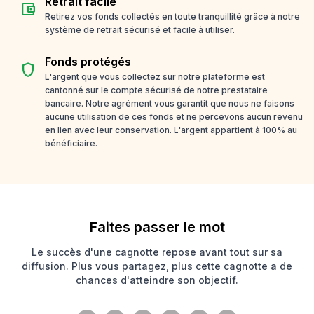
Retrait facile
account_balance_wallet
Retirez vos fonds collectés en toute tranquillité grâce à notre
système de retrait sécurisé et facile à utiliser.
Fonds protégés
shield
L'argent que vous collectez sur notre plateforme est
cantonné sur le compte sécurisé de notre prestataire
bancaire. Notre agrément vous garantit que nous ne faisons
aucune utilisation de ces fonds et ne percevons aucun revenu
en lien avec leur conservation. L'argent appartient à 100% au
bénéficiaire.
Faites passer le mot
Le succès d'une cagnotte repose avant tout sur sa
diffusion. Plus vous partagez, plus cette cagnotte a de
chances d'atteindre son objectif.