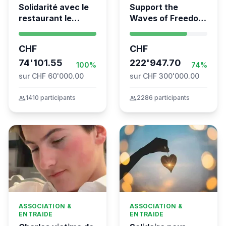
Solidarité avec le
Support the
restaurant le
Waves of Freedom
Syrien à Vevey
- Swiss
coordination for
CHF
CHF
the Global
74'101.55
Movement to Gaza
222'947.70
100%
74%
sur CHF 60'000.00
sur CHF 300'000.00
group
1410 participants
group
2286 participants
ASSOCIATION &
ASSOCIATION &
ENTRAIDE
ENTRAIDE