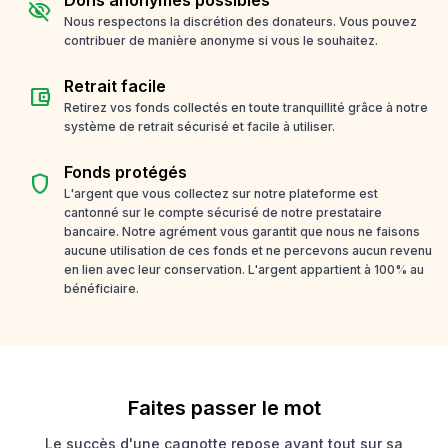
visibility_off
Nous respectons la discrétion des donateurs. Vous pouvez
contribuer de manière anonyme si vous le souhaitez.
Retrait facile
account_balance_wallet
Retirez vos fonds collectés en toute tranquillité grâce à notre
système de retrait sécurisé et facile à utiliser.
Fonds protégés
shield
L'argent que vous collectez sur notre plateforme est
cantonné sur le compte sécurisé de notre prestataire
bancaire. Notre agrément vous garantit que nous ne faisons
aucune utilisation de ces fonds et ne percevons aucun revenu
en lien avec leur conservation. L'argent appartient à 100% au
bénéficiaire.
Faites passer le mot
Le succès d'une cagnotte repose avant tout sur sa