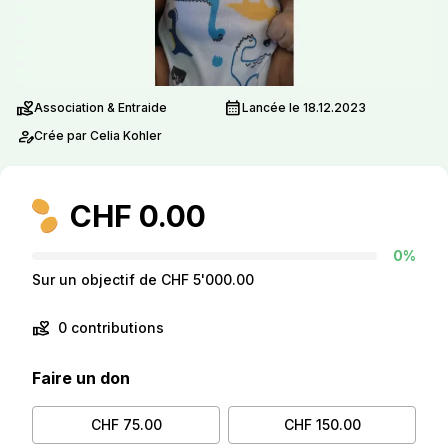
volunteer_activism
calendar_month
Association & Entraide
Lancée le 18.12.2023
person_edit
Crée par Celia Kohler
CHF 0.00
0%
Sur un objectif de CHF 5'000.00
volunteer_activism
0 contributions
Faire un don
CHF 75.00
CHF 150.00