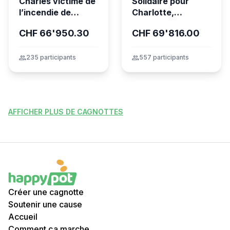
Charles victime de
Solidaire pour
l’incendie de
Charlotte,
Crans-Montana
gravement brûlée
CHF 66'950.30
CHF 69'816.00
dans l’incendie
tragique de Crans-
Montana
group
235 participants
group
557 participants
AFFICHER PLUS DE CAGNOTTES
Créer une cagnotte
Soutenir une cause
Accueil
Comment ça marche