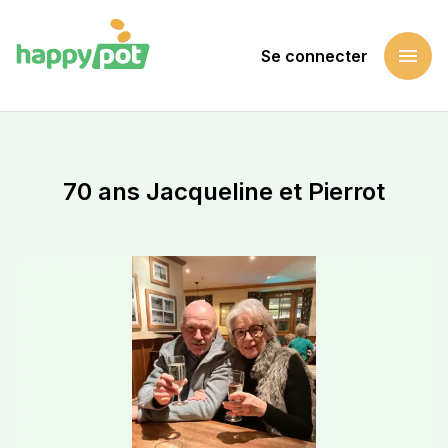
menu
Se connecter
Accueil
Soutenir une cause
70 ans Jacqueline et Pierrot
70 ans Jacqueline et Pierrot