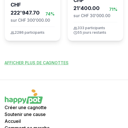
CHF
the Global
CHF
Movement to Gaza
21'400.00
71%
222'947.70
74%
sur CHF 30'000.00
sur CHF 300'000.00
group
333 participants
group
2286 participants
schedule
55 jours restants
AFFICHER PLUS DE CAGNOTTES
Créer une cagnotte
Soutenir une cause
Accueil
Comment ça marche