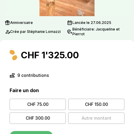
featured_seasonal_and_gifts
calendar_month
Anniversaire
Lancée le 27.06.2025
Bénéficiaire: Jacqueline et
person_edit
move_location
Crée par Stéphanie Lomazzi
Pierrot
CHF 1'325.00
volunteer_activism
9 contributions
Faire un don
CHF 75.00
CHF 150.00
CHF 300.00
Autre montant