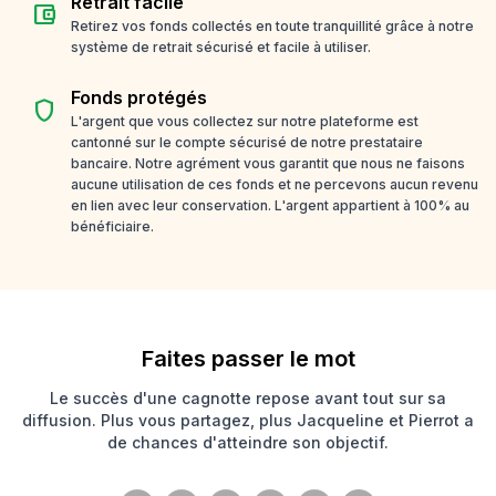
Retrait facile
account_balance_wallet
Retirez vos fonds collectés en toute tranquillité grâce à notre
système de retrait sécurisé et facile à utiliser.
Fonds protégés
shield
L'argent que vous collectez sur notre plateforme est
cantonné sur le compte sécurisé de notre prestataire
bancaire. Notre agrément vous garantit que nous ne faisons
aucune utilisation de ces fonds et ne percevons aucun revenu
en lien avec leur conservation. L'argent appartient à 100% au
bénéficiaire.
Faites passer le mot
Le succès d'une cagnotte repose avant tout sur sa
diffusion. Plus vous partagez, plus Jacqueline et Pierrot a
de chances d'atteindre son objectif.