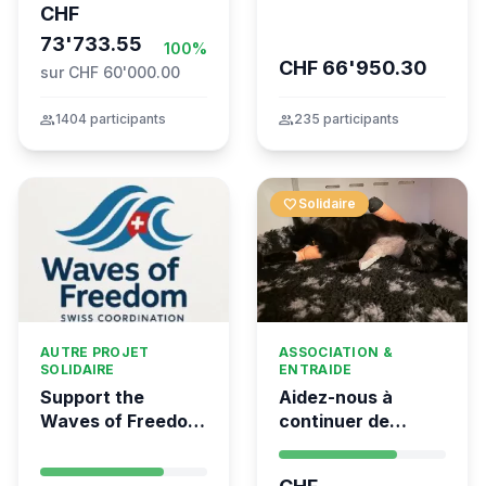
CHF
73'733.55
100%
CHF 66'950.30
sur CHF 60'000.00
group
1404 participants
group
235 participants
favorite
Solidaire
AUTRE PROJET
ASSOCIATION &
SOLIDAIRE
ENTRAIDE
Support the
Aidez-nous à
Waves of Freedom
continuer de
- Swiss
sauver des vies 💛
coordination for
- Kumea