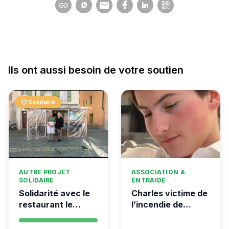
Ils ont aussi besoin de votre soutien
favorite
Solidaire
AUTRE PROJET
ASSOCIATION &
SOLIDAIRE
ENTRAIDE
Solidarité avec le
Charles victime de
restaurant le
l’incendie de
Syrien à Vevey
Crans-Montana