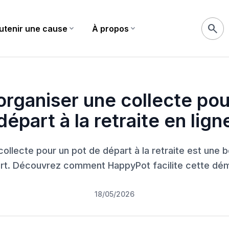
search
utenir une cause
expand_more
À propos
expand_more
etraite en ligne
ganiser une collecte pou
départ à la retraite en lign
ollecte pour un pot de départ à la retraite est une 
art. Découvrez comment HappyPot facilite cette dém
18/05/2026