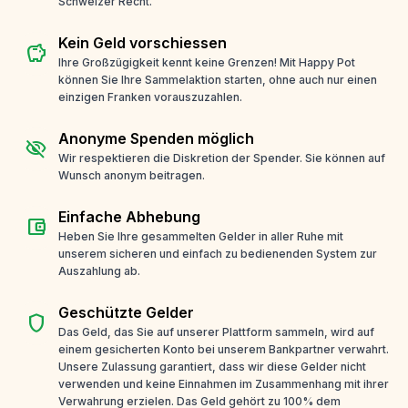
Schweizer Recht.
Kein Geld vorschiessen
savings
Ihre Großzügigkeit kennt keine Grenzen! Mit Happy Pot
können Sie Ihre Sammelaktion starten, ohne auch nur einen
einzigen Franken vorauszuzahlen.
Anonyme Spenden möglich
visibility_off
Wir respektieren die Diskretion der Spender. Sie können auf
Wunsch anonym beitragen.
Einfache Abhebung
account_balance_wallet
Heben Sie Ihre gesammelten Gelder in aller Ruhe mit
unserem sicheren und einfach zu bedienenden System zur
Auszahlung ab.
Geschützte Gelder
shield
Das Geld, das Sie auf unserer Plattform sammeln, wird auf
einem gesicherten Konto bei unserem Bankpartner verwahrt.
Unsere Zulassung garantiert, dass wir diese Gelder nicht
verwenden und keine Einnahmen im Zusammenhang mit ihrer
Verwahrung erzielen. Das Geld gehört zu 100% dem