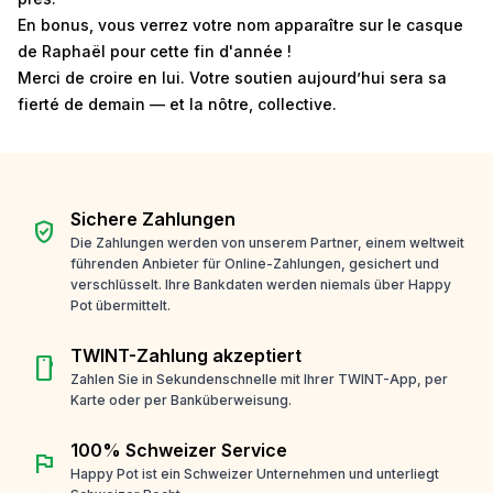
En bonus, vous verrez votre nom apparaître sur le casque
de Raphaël pour cette fin d'année !
Merci de croire en lui. Votre soutien aujourd’hui sera sa
fierté de demain — et la nôtre, collective.
Sichere Zahlungen
verified_user
Die Zahlungen werden von unserem Partner, einem weltweit
führenden Anbieter für Online-Zahlungen, gesichert und
verschlüsselt. Ihre Bankdaten werden niemals über Happy
Pot übermittelt.
TWINT-Zahlung akzeptiert
smartphone
Zahlen Sie in Sekundenschnelle mit Ihrer TWINT-App, per
Karte oder per Banküberweisung.
100% Schweizer Service
flag
Happy Pot ist ein Schweizer Unternehmen und unterliegt