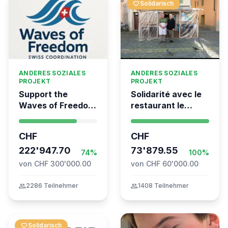
favorite
Solidarisch
ANDERES SOZIALES
ANDERES SOZIALES
PROJEKT
PROJEKT
Support the
Solidarité avec le
Waves of Freedom
restaurant le
- Swiss
Syrien à Vevey
coordination for
CHF
CHF
the Global
Movement to Gaza
222'947.70
73'879.55
74%
100%
von CHF 300'000.00
von CHF 60'000.00
group
2286 Teilnehmer
group
1408 Teilnehmer
favorite
Solidarisch