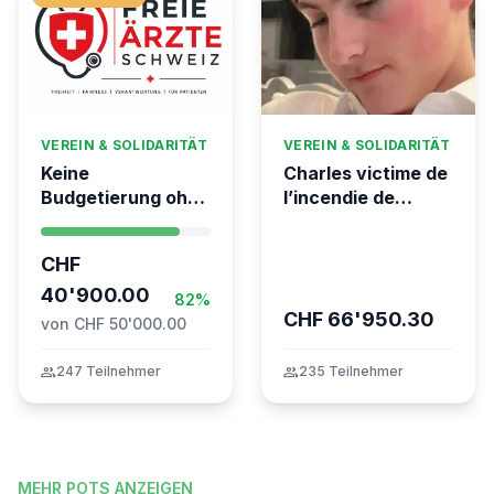
VEREIN & SOLIDARITÄT
VEREIN & SOLIDARITÄT
Keine
Charles victime de
Budgetierung ohne
l’incendie de
Mitgliederentscheid
Crans-Montana
– TARDOC-
CHF
Höchstgrenze
unabhängig prüfen
40'900.00
82%
CHF 66'950.30
von CHF 50'000.00
group
247 Teilnehmer
group
235 Teilnehmer
MEHR POTS ANZEIGEN