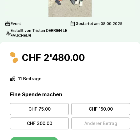
stadium
calendar_month
Event
Gestartet am 08.09.2025
Erstellt von Tristan DERRIEN LE
person_edit
FAUCHEUR
CHF 2'480.00
volunteer_activism
11 Beiträge
Eine Spende machen
CHF 75.00
CHF 150.00
CHF 300.00
Anderer Betrag