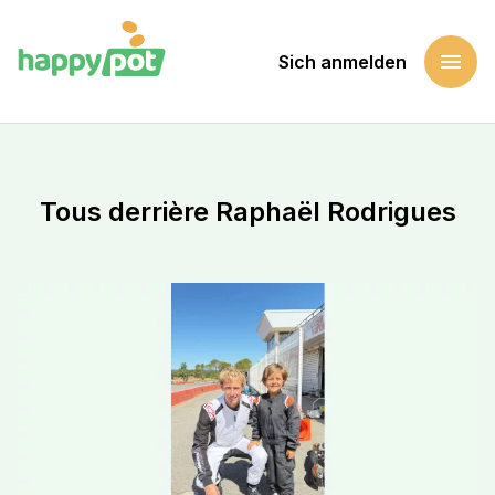
menu
Sich anmelden
Startseite
Eine Sache unterstützen
Tous derrière Raphaël Rodrigues
Tous derrière Raphaël Rodrigues