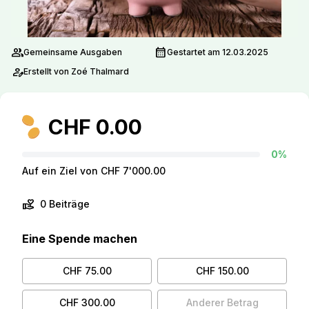
group
calendar_month
Gemeinsame Ausgaben
Gestartet am 12.03.2025
person_edit
Erstellt von Zoé Thalmard
CHF 0.00
0%
Auf ein Ziel von CHF 7'000.00
volunteer_activism
0 Beiträge
Eine Spende machen
CHF 75.00
CHF 150.00
CHF 300.00
Anderer Betrag