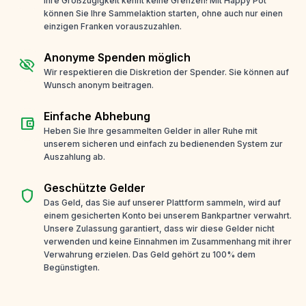
Ihre Großzügigkeit kennt keine Grenzen! Mit Happy Pot
können Sie Ihre Sammelaktion starten, ohne auch nur einen
einzigen Franken vorauszuzahlen.
Anonyme Spenden möglich
visibility_off
Wir respektieren die Diskretion der Spender. Sie können auf
Wunsch anonym beitragen.
Einfache Abhebung
account_balance_wallet
Heben Sie Ihre gesammelten Gelder in aller Ruhe mit
unserem sicheren und einfach zu bedienenden System zur
Auszahlung ab.
Geschützte Gelder
shield
Das Geld, das Sie auf unserer Plattform sammeln, wird auf
einem gesicherten Konto bei unserem Bankpartner verwahrt.
Unsere Zulassung garantiert, dass wir diese Gelder nicht
verwenden und keine Einnahmen im Zusammenhang mit ihrer
Verwahrung erzielen. Das Geld gehört zu 100% dem
Begünstigten.