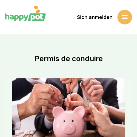
menu
Sich anmelden
Startseite
Eine Sache unterstützen
Permis de conduire
Permis de conduire