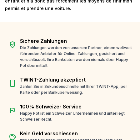
enfant et n’a donc pas forcément les moyens de finir mon
permis et prendre une voiture.
Sichere Zahlungen
verified_user
Die Zahlungen werden von unserem Partner, einem weltweit
führenden Anbieter für Online-Zahlungen, gesichert und
verschlüsselt. Ihre Bankdaten werden niemals über Happy
Pot übermittelt.
TWINT-Zahlung akzeptiert
smartphone
Zahlen Sie in Sekundenschnelle mit Ihrer TWINT-App, per
Karte oder per Banküberweisung.
100% Schweizer Service
flag
Happy Pot ist ein Schweizer Unternehmen und unterliegt
Schweizer Recht.
Kein Geld vorschiessen
savings