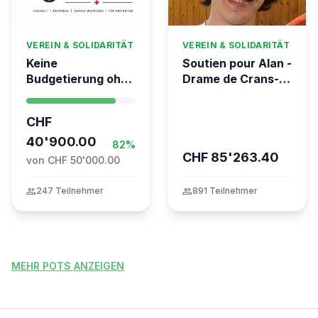
VEREIN & SOLIDARITÄT
VEREIN & SOLIDARITÄT
Keine
Soutien pour Alan -
Budgetierung ohne
Drame de Crans-
Mitgliederentscheid
Montana
– TARDOC-
CHF
Höchstgrenze
unabhängig prüfen
40'900.00
82%
CHF 85'263.40
von CHF 50'000.00
group
247 Teilnehmer
group
891 Teilnehmer
MEHR POTS ANZEIGEN