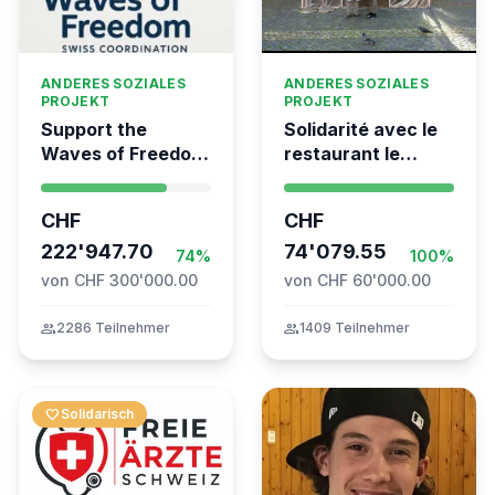
ANDERES SOZIALES
ANDERES SOZIALES
PROJEKT
PROJEKT
Support the
Solidarité avec le
Waves of Freedom
restaurant le
- Swiss
Syrien à Vevey
coordination for
CHF
CHF
the Global
Movement to Gaza
222'947.70
74'079.55
74%
100%
von CHF 300'000.00
von CHF 60'000.00
group
2286 Teilnehmer
group
1409 Teilnehmer
favorite
Solidarisch