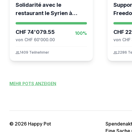
Solidarité avec le
Suppor
restaurant le Syrien à
Freedo
Vevey
coordin
Moveme
CHF 74'079.55
CHF 22
100%
von CHF 60'000.00
von CHF
group
1409 Teilnehmer
group
2286 Te
MEHR POTS ANZEIGEN
© 2026 Happy Pot
Spendenakti
Eine Sache 