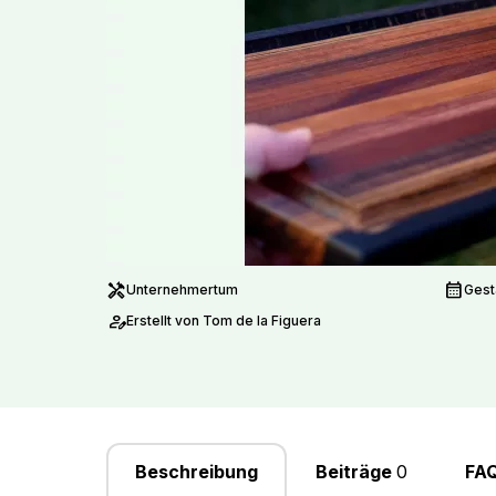
handyman
calendar_month
Unternehmertum
Gest
person_edit
Erstellt von Tom de la Figuera
Beschreibung
Beiträge
0
FA