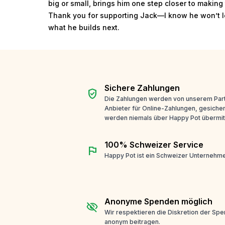
big or small, brings him one step closer to making 
Thank you for supporting Jack—I know he won’t le
what he builds next.
Sichere Zahlungen
verified_user
Die Zahlungen werden von unserem Part
Anbieter für Online-Zahlungen, gesicher
werden niemals über Happy Pot übermitt
100% Schweizer Service
flag
Happy Pot ist ein Schweizer Unternehme
Anonyme Spenden möglich
visibility_off
Wir respektieren die Diskretion der Sp
anonym beitragen.