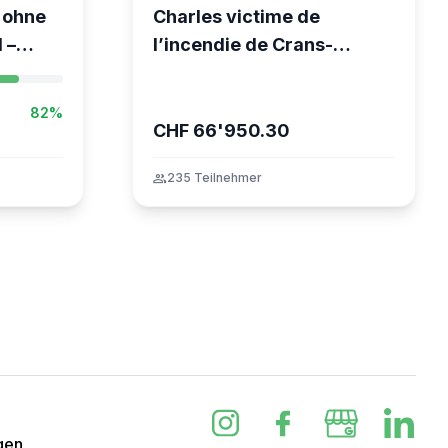
 ohne
Charles victime de
 –
l’incendie de Crans-
nze
Montana
82%
CHF 66'950.30
group
235 Teilnehmer
gen