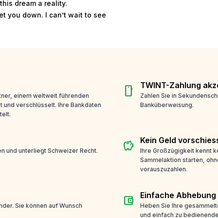
this dream a reality.
t you down. I can’t wait to see
TWINT-Zahlung akze
smartphone
ner, einem weltweit führenden
Zahlen Sie in Sekundensch
t und verschlüsselt. Ihre Bankdaten
Banküberweisung.
elt.
Kein Geld vorschies
savings
n und unterliegt Schweizer Recht.
Ihre Großzügigkeit kennt k
Sammelaktion starten, ohn
vorauszuzahlen.
Einfache Abhebung
account_balance_wallet
ender. Sie können auf Wunsch
Heben Sie Ihre gesammelte
und einfach zu bedienende