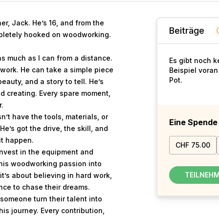
her, Jack. He’s 16, and from the
Beiträge
mpletely hooked on woodworking.
as much as I can from a distance.
Es gibt noch 
work. He can take a simple piece
Beispiel voran
Pot.
auty, and a story to tell. He’s
nd creating. Every spare moment,
r.
n’t have the tools, materials, or
Eine Spend
He’s got the drive, the skill, and
it happen.
CHF 75.00
invest in the equipment and
 his woodworking passion into
TEILNEH
it’s about believing in hard work,
nce to chase their dreams.
 someone turn their talent into
his journey. Every contribution,