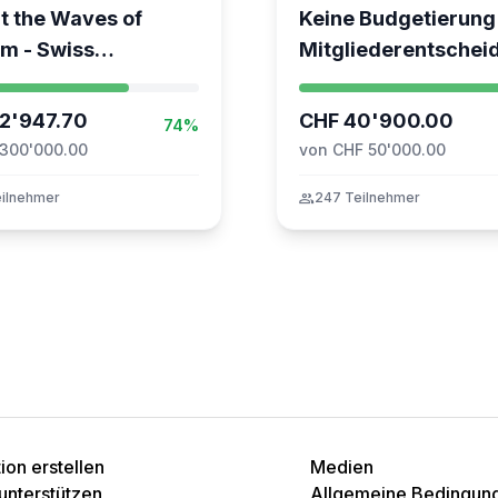
t the Waves of
Keine Budgetierung
m - Swiss
Mitgliederentscheid
ation for the Global
TARDOC-Höchstgre
nt to Gaza
unabhängig prüfen
2'947.70
CHF 40'900.00
74%
 300'000.00
von CHF 50'000.00
ilnehmer
group
247 Teilnehmer
on erstellen
Medien
unterstützen
Allgemeine Bedingun