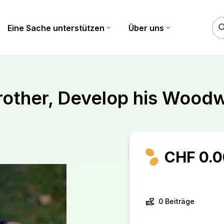
sea
Eine Sache unterstützen
expand_more
Über uns
expand_more
Brother, Develop his Wood
CHF 0.0
volunteer_activism
0 Beiträge