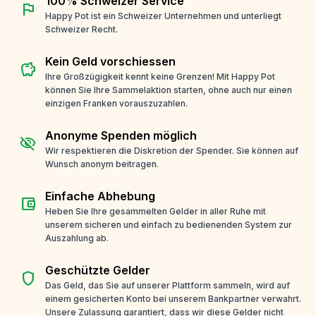
100% Schweizer Service
flag
Happy Pot ist ein Schweizer Unternehmen und unterliegt
Schweizer Recht.
Kein Geld vorschiessen
savings
Ihre Großzügigkeit kennt keine Grenzen! Mit Happy Pot
können Sie Ihre Sammelaktion starten, ohne auch nur einen
einzigen Franken vorauszuzahlen.
Anonyme Spenden möglich
visibility_off
Wir respektieren die Diskretion der Spender. Sie können auf
Wunsch anonym beitragen.
Einfache Abhebung
account_balance_wallet
Heben Sie Ihre gesammelten Gelder in aller Ruhe mit
unserem sicheren und einfach zu bedienenden System zur
Auszahlung ab.
Geschützte Gelder
shield
Das Geld, das Sie auf unserer Plattform sammeln, wird auf
einem gesicherten Konto bei unserem Bankpartner verwahrt.
Unsere Zulassung garantiert, dass wir diese Gelder nicht