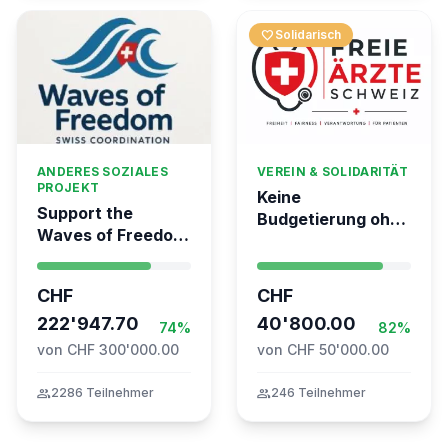
favorite
Solidarisch
ANDERES SOZIALES
VEREIN & SOLIDARITÄT
PROJEKT
Keine
Support the
Budgetierung ohne
Waves of Freedom
Mitgliederentscheid
- Swiss
– TARDOC-
coordination for
Höchstgrenze
CHF
CHF
the Global
unabhängig prüfen
Movement to Gaza
222'947.70
40'800.00
74%
82%
von CHF 300'000.00
von CHF 50'000.00
group
2286 Teilnehmer
group
246 Teilnehmer