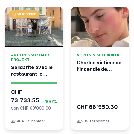
favorite
Solidarisch
ANDERES SOZIALES
VEREIN & SOLIDARITÄT
PROJEKT
Charles victime de
Solidarité avec le
l’incendie de
restaurant le
Crans-Montana
Syrien à Vevey
CHF
73'733.55
100%
CHF 66'950.30
von CHF 60'000.00
group
1404 Teilnehmer
group
235 Teilnehmer