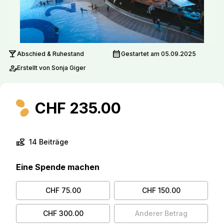
local_bar
calendar_month
Abschied & Ruhestand
Gestartet am 05.09.2025
person_edit
Erstellt von Sonja Giger
CHF 235.00
volunteer_activism
14 Beiträge
Eine Spende machen
CHF 75.00
CHF 150.00
CHF 300.00
Anderer Betrag