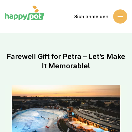
menu
Sich anmelden
Startseite
Eine Sache unterstützen
Farewell Gift for Petra – Let’s Make It Memorable!
Farewell Gift for Petra – Let’s Make
It Memorable!