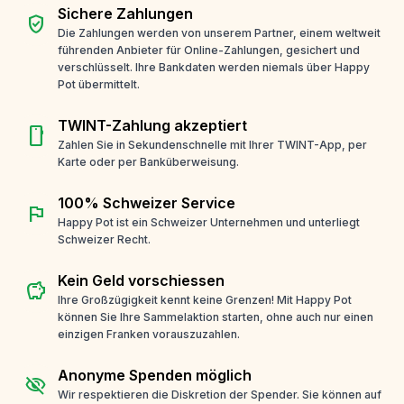
Sichere Zahlungen
verified_user
Die Zahlungen werden von unserem Partner, einem weltweit
führenden Anbieter für Online-Zahlungen, gesichert und
verschlüsselt. Ihre Bankdaten werden niemals über Happy
Pot übermittelt.
TWINT-Zahlung akzeptiert
smartphone
Zahlen Sie in Sekundenschnelle mit Ihrer TWINT-App, per
Karte oder per Banküberweisung.
100% Schweizer Service
flag
Happy Pot ist ein Schweizer Unternehmen und unterliegt
Schweizer Recht.
Kein Geld vorschiessen
savings
Ihre Großzügigkeit kennt keine Grenzen! Mit Happy Pot
können Sie Ihre Sammelaktion starten, ohne auch nur einen
einzigen Franken vorauszuzahlen.
Anonyme Spenden möglich
visibility_off
Wir respektieren die Diskretion der Spender. Sie können auf