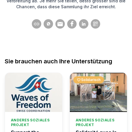
Verbreitung ab. Je mehr Sie teilen, desto grösser sind die
Chancen, dass diese Sammlung ihr Ziel erreicht.
Sie brauchen auch Ihre Unterstützung
favorite
Solidarisch
ANDERES SOZIALES
ANDERES SOZIALES
PROJEKT
PROJEKT