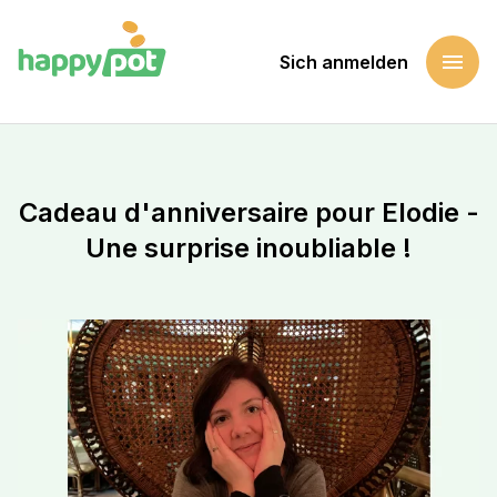
menu
Sich anmelden
Startseite
Eine Sache unterstützen
Cadeau d'anniversaire pour Elodie - Une surprise inoubliabl
Cadeau d'anniversaire pour Elodie -
Une surprise inoubliable !