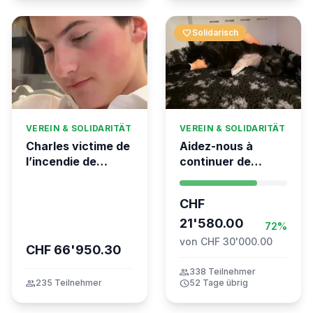
favorite
Solidarisch
VEREIN & SOLIDARITÄT
VEREIN & SOLIDARITÄT
Charles victime de
Aidez-nous à
l’incendie de
continuer de
Crans-Montana
sauver des vies 💛
- Kumea
CHF
21'580.00
72%
von CHF 30'000.00
CHF 66'950.30
group
338 Teilnehmer
group
235 Teilnehmer
schedule
52 Tage übrig