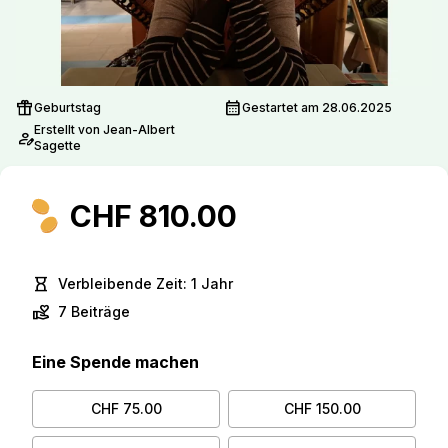
featured_seasonal_and_gifts
calendar_month
Geburtstag
Gestartet am 28.06.2025
Erstellt von Jean-Albert
person_edit
Sagette
CHF 810.00
hourglass_empty
Verbleibende Zeit: 1 Jahr
volunteer_activism
7 Beiträge
Eine Spende machen
CHF 75.00
CHF 150.00