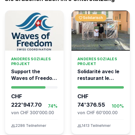
favorite
Solidarisch
ANDERES SOZIALES
ANDERES SOZIALES
PROJEKT
PROJEKT
Support the
Solidarité avec le
Waves of Freedom
restaurant le
- Swiss
Syrien à Vevey
coordination for
CHF
CHF
the Global
Movement to Gaza
222'947.70
74'376.55
74%
100%
von CHF 300'000.00
von CHF 60'000.00
group
2286 Teilnehmer
group
1413 Teilnehmer