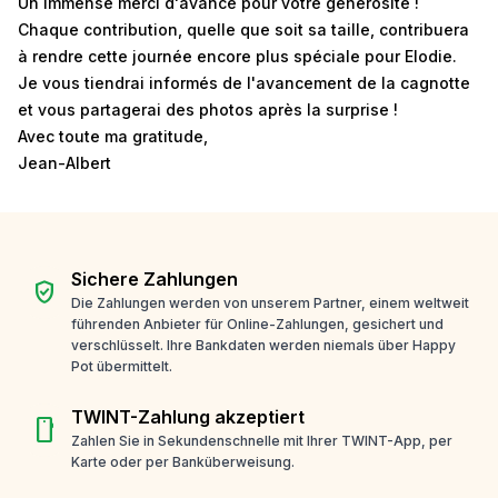
Un immense merci d'avance pour votre générosité !
Chaque contribution, quelle que soit sa taille, contribuera
à rendre cette journée encore plus spéciale pour Elodie.
Je vous tiendrai informés de l'avancement de la cagnotte
et vous partagerai des photos après la surprise !
Avec toute ma gratitude,
Jean-Albert
Sichere Zahlungen
verified_user
Die Zahlungen werden von unserem Partner, einem weltweit
führenden Anbieter für Online-Zahlungen, gesichert und
verschlüsselt. Ihre Bankdaten werden niemals über Happy
Pot übermittelt.
TWINT-Zahlung akzeptiert
smartphone
Zahlen Sie in Sekundenschnelle mit Ihrer TWINT-App, per
Karte oder per Banküberweisung.