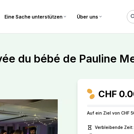
sea
Eine Sache unterstützen
expand_more
Über uns
expand_more
vée du bébé de Pauline M
CHF 0.0
Auf ein Ziel von CHF 
hourglass_empty
Verbleibende Zeit: