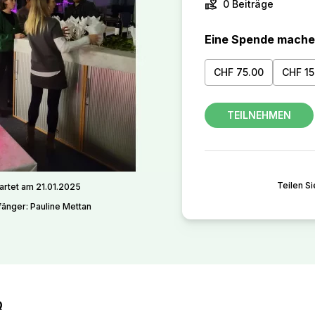
volunteer_activism
0 Beiträge
Eine Spende mach
CHF 75.00
CHF 15
TEILNEHMEN
Teilen Si
artet am 21.01.2025
änger: Pauline Mettan
Q