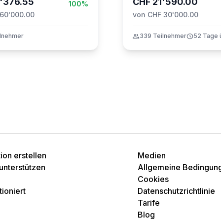
'376.55
CHF 21'590.00
100%
60'000.00
von CHF 30'000.00
ilnehmer
group
339 Teilnehmer
schedule
52 Tage 
on erstellen
Medien
unterstützen
Allgemeine Bedingun
Cookies
ioniert
Datenschutzrichtlinie
Tarife
Blog