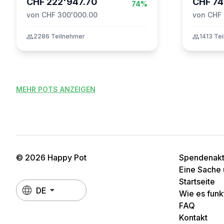
CHF 222'947.70
CHF 74
74%
von CHF 300'000.00
von CHF 
group
2286 Teilnehmer
group
1413 Te
MEHR POTS ANZEIGEN
© 2026 Happy Pot
Spendenakti
Eine Sache 
Startseite
DE
Wie es funkt
FAQ
Kontakt