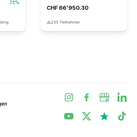
72%
CHF 66'950.30
übrig
group
235 Teilnehmer
gen