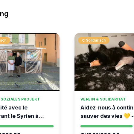
ung
isch
favorite
Solidarisch
 SOZIALES PROJEKT
VEREIN & SOLIDARITÄT
ité avec le
Aidez-nous à contin
ant le Syrien à
sauver des vies 💛 -
Kumea