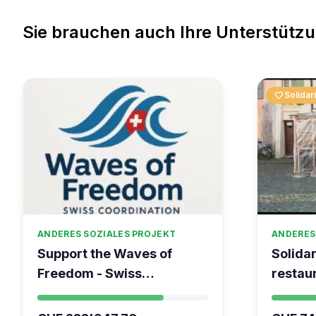
Sie brauchen auch Ihre Unterstütz
favorite
Solidar
ANDERES SOZIALES PROJEKT
ANDERES
Support the Waves of
Solidar
Freedom - Swiss
restaur
coordination for the Global
Vevey
Movement to Gaza