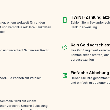
TWINT-Zahlung akze
smartphone
ner, einem weltweit führenden
Zahlen Sie in Sekundensch
t und verschlüsselt. Ihre Bankdaten
Banküberweisung.
elt.
Kein Geld vorschies
savings
n und unterliegt Schweizer Recht.
Ihre Großzügigkeit kennt k
Sammelaktion starten, ohn
vorauszuzahlen.
Einfache Abhebung
account_balance_wallet
ender. Sie können auf Wunsch
Heben Sie Ihre gesammelte
und einfach zu bedienende
 sammeln, wird auf einem
tner verwahrt. Unsere Zulassung