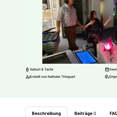
pediatrics
calendar_month
Geburt & Taufe
Gest
person_edit
move_location
Erstellt von Nathalie Trinquart
Empf
Beschreibung
Beiträge
0
FA