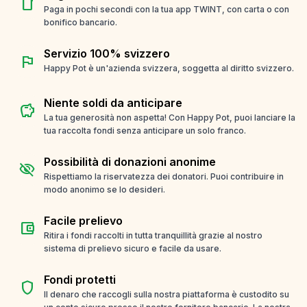
smartphone
Paga in pochi secondi con la tua app TWINT, con carta o con
bonifico bancario.
Servizio 100% svizzero
flag
Happy Pot è un'azienda svizzera, soggetta al diritto svizzero.
Niente soldi da anticipare
savings
La tua generosità non aspetta! Con Happy Pot, puoi lanciare la
tua raccolta fondi senza anticipare un solo franco.
Possibilità di donazioni anonime
visibility_off
Rispettiamo la riservatezza dei donatori. Puoi contribuire in
modo anonimo se lo desideri.
Facile prelievo
account_balance_wallet
Ritira i fondi raccolti in tutta tranquillità grazie al nostro
sistema di prelievo sicuro e facile da usare.
Fondi protetti
shield
Il denaro che raccogli sulla nostra piattaforma è custodito su