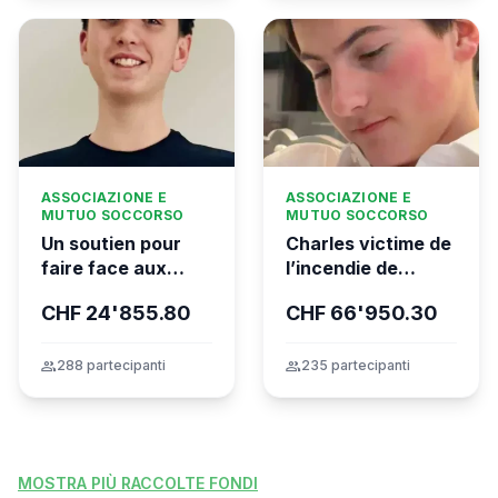
ASSOCIAZIONE E
ASSOCIAZIONE E
MUTUO SOCCORSO
MUTUO SOCCORSO
Un soutien pour
Charles victime de
faire face aux
l’incendie de
conséquences
Crans-Montana
CHF 24'855.80
CHF 66'950.30
financières de la
tragédie
group
288 partecipanti
group
235 partecipanti
MOSTRA PIÙ RACCOLTE FONDI