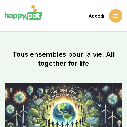
menu
Accedi
Home
Sostieni una causa
Tous ensembles pour la vie. All together for life
Tous ensembles pour la vie. All
together for life