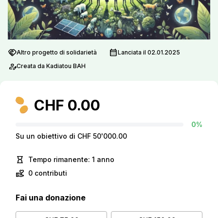
handshake
calendar_month
Altro progetto di solidarietà
Lanciata il 02.01.2025
person_edit
Creata da Kadiatou BAH
CHF 0.00
0%
Su un obiettivo di CHF 50'000.00
hourglass_empty
Tempo rimanente: 1 anno
volunteer_activism
0 contributi
Fai una donazione