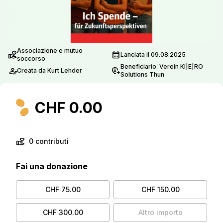
Associazione e mutuo
volunteer_activism
calendar_month
Lanciata il 09.08.2025
soccorso
Beneficiario: Verein KI|E|RO
person_edit
move_location
Creata da Kurt Lehder
Solutions Thun
CHF 0.00
volunteer_activism
0 contributi
Fai una donazione
CHF 75.00
CHF 150.00
CHF 300.00
Altro importo