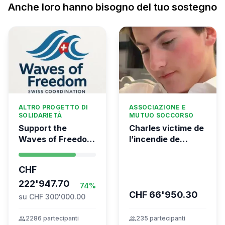
Anche loro hanno bisogno del tuo sostegno
ALTRO PROGETTO DI
ASSOCIAZIONE E
SOLIDARIETÀ
MUTUO SOCCORSO
Support the
Charles victime de
Waves of Freedom
l’incendie de
- Swiss
Crans-Montana
coordination for
CHF
the Global
Movement to Gaza
222'947.70
74%
CHF 66'950.30
su CHF 300'000.00
group
2286 partecipanti
group
235 partecipanti