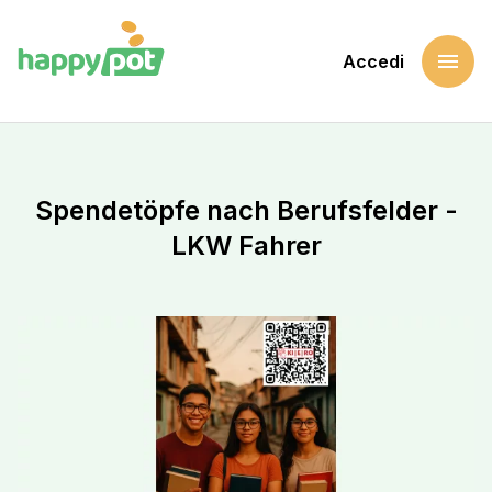
menu
Accedi
Home
Sostieni una causa
Spendetöpfe nach Berufsfelder - LKW Fahrer
Spendetöpfe nach Berufsfelder -
LKW Fahrer