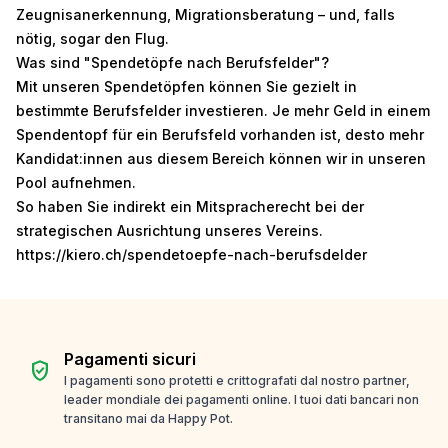
Zeugnisanerkennung, Migrationsberatung – und, falls
nötig, sogar den Flug.
Was sind "Spendetöpfe nach Berufsfelder"?
Mit unseren Spendetöpfen können Sie gezielt in
bestimmte Berufsfelder investieren. Je mehr Geld in einem
Spendentopf für ein Berufsfeld vorhanden ist, desto mehr
Kandidat:innen aus diesem Bereich können wir in unseren
Pool aufnehmen.
So haben Sie indirekt ein Mitspracherecht bei der
strategischen Ausrichtung unseres Vereins.
https://kiero.ch/spendetoepfe-nach-berufsdelder
Pagamenti sicuri
verified_user
I pagamenti sono protetti e crittografati dal nostro partner,
leader mondiale dei pagamenti online. I tuoi dati bancari non
transitano mai da Happy Pot.