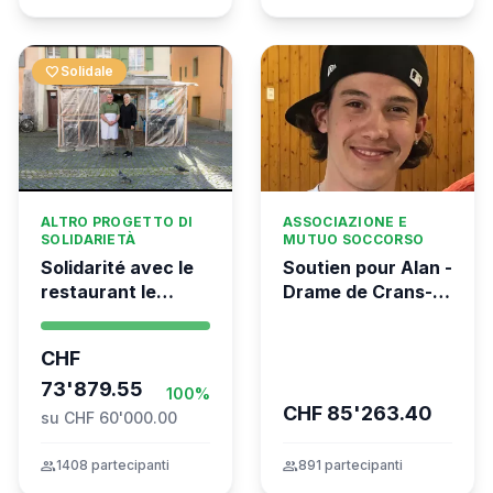
favorite
Solidale
ALTRO PROGETTO DI
ASSOCIAZIONE E
SOLIDARIETÀ
MUTUO SOCCORSO
Solidarité avec le
Soutien pour Alan -
restaurant le
Drame de Crans-
Syrien à Vevey
Montana
CHF
73'879.55
100%
CHF 85'263.40
su CHF 60'000.00
group
1408 partecipanti
group
891 partecipanti