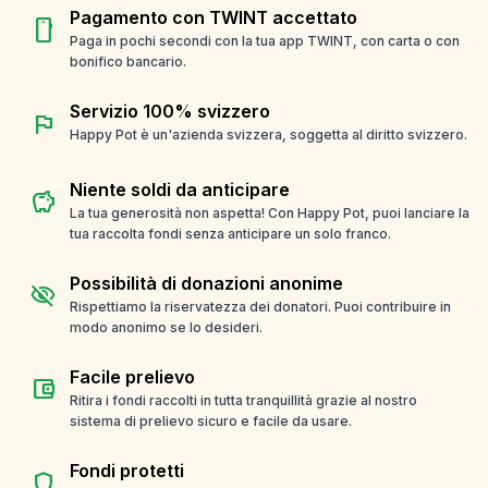
Pagamento con TWINT accettato
smartphone
Paga in pochi secondi con la tua app TWINT, con carta o con
bonifico bancario.
Servizio 100% svizzero
flag
Happy Pot è un'azienda svizzera, soggetta al diritto svizzero.
Niente soldi da anticipare
savings
La tua generosità non aspetta! Con Happy Pot, puoi lanciare la
tua raccolta fondi senza anticipare un solo franco.
Possibilità di donazioni anonime
visibility_off
Rispettiamo la riservatezza dei donatori. Puoi contribuire in
modo anonimo se lo desideri.
Facile prelievo
account_balance_wallet
Ritira i fondi raccolti in tutta tranquillità grazie al nostro
sistema di prelievo sicuro e facile da usare.
Fondi protetti
shield