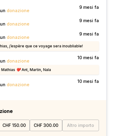
o
9 mesi fa
 un
donazione
o
9 mesi fa
 un
donazione
o
9 mesi fa
 un
donazione
hias, j’espère que ce voyage sera inoubliable!
o
10 mesi fa
 un
donazione
Mathias ❤️ Ant, Martin, Nala
o
10 mesi fa
 un
donazione
zione
CHF 150.00
CHF 300.00
Altro importo