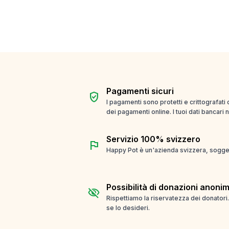
Pagamenti sicuri
verified_user
I pagamenti sono protetti e crittografati
dei pagamenti online. I tuoi dati bancari
Servizio 100% svizzero
flag
Happy Pot è un'azienda svizzera, soggett
Possibilità di donazioni anoni
visibility_off
Rispettiamo la riservatezza dei donatori
se lo desideri.