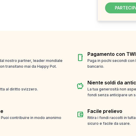
PARTECIP
Pagamento con TWI
smartphone
 dal nostro partner, leader mondiale
Paga in pochi secondi con 
 non transitano mai da Happy Pot.
bancario.
Niente soldi da anti
savings
a al diritto svizzero.
La tua generosità non aspet
fondi senza anticipare un s
me
Facile prelievo
account_balance_wallet
. Puoi contribuire in modo anonimo
Ritira i fondi raccolti in tut
sicuro e facile da usare.