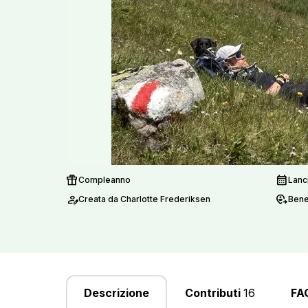
featured_seasonal_and_gifts
calendar_month
Compleanno
Lanc
person_edit
move_location
Creata da Charlotte Frederiksen
Bene
Descrizione
Contributi
16
FA