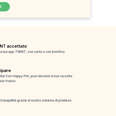
A
NT accettato
la tua app TWINT, con carta o con bonifico
cipare
ta! Con Happy Pot, puoi lanciare la tua raccolta
olo franco.
ta tranquillità grazie al nostro sistema di prelievo