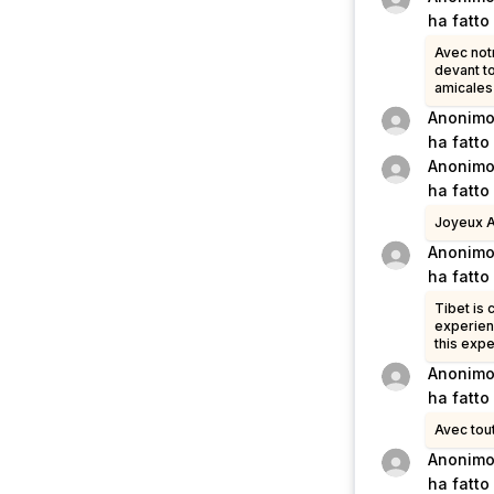
ha fatto
Avec notr
devant to
amicales
Anonim
ha fatto
Anonim
ha fatto
Joyeux A
Anonim
ha fatto
Tibet is 
experien
this expe
Anonim
ha fatto
Avec tout
Anonim
ha fatto