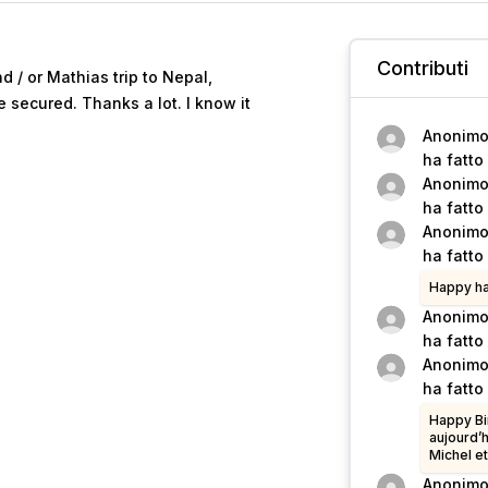
Contributi
d / or Mathias trip to Nepal,
 secured. Thanks a lot. I know it
Anonim
ha fatto
Anonim
ha fatto
Anonim
ha fatto
Happy ha
Anonim
ha fatto
Anonim
ha fatto
Happy Bir
aujourd’h
Michel e
Anonim