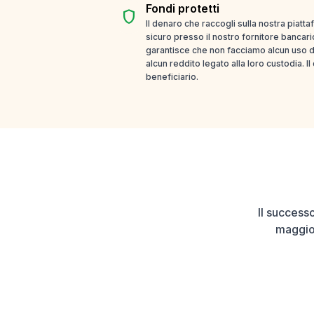
Fondi protetti
shield
Il denaro che raccogli sulla nostra piatt
sicuro presso il nostro fornitore bancari
garantisce che non facciamo alcun uso d
alcun reddito legato alla loro custodia. I
beneficiario.
Il successo
maggior