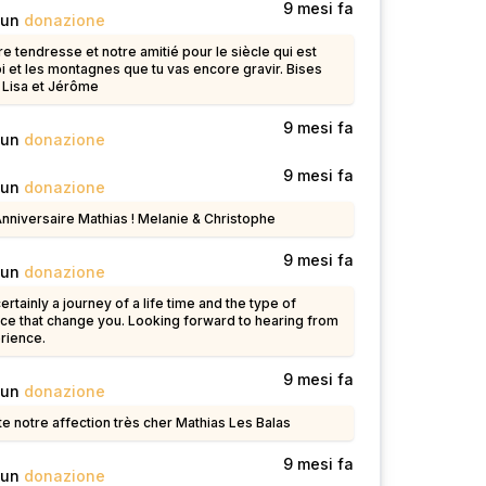
9 mesi fa
 un
donazione
e tendresse et notre amitié pour le siècle qui est
i et les montagnes que tu vas encore gravir. Bises
 Lisa et Jérôme
o
9 mesi fa
 un
donazione
o
9 mesi fa
 un
donazione
nniversaire Mathias ! Melanie & Christophe
o
9 mesi fa
 un
donazione
certainly a journey of a life time and the type of
ce that change you. Looking forward to hearing from
rience.
o
9 mesi fa
 un
donazione
e notre affection très cher Mathias Les Balas
o
9 mesi fa
 un
donazione