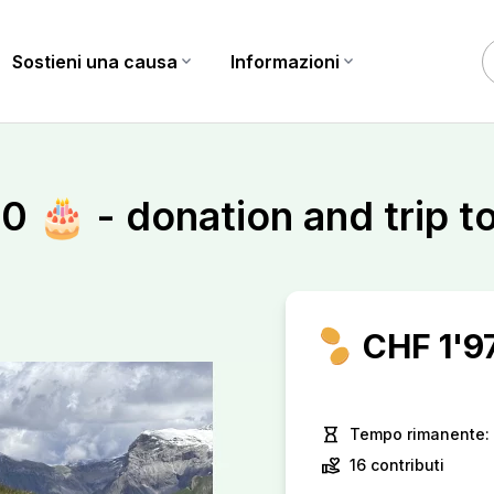
Sostieni una causa
expand_more
Informazioni
expand_more
 🎂 - donation and trip to
CHF 1'9
hourglass_empty
Tempo rimanente: 
volunteer_activism
16 contributi