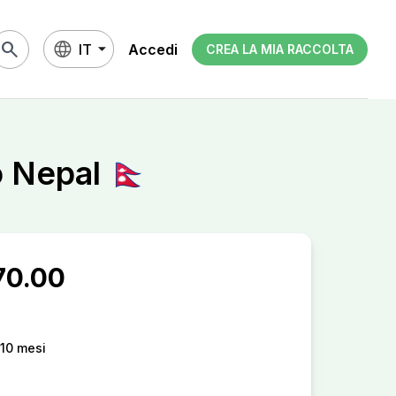
search
IT
Accedi
CREA LA MIA RACCOLTA
 Nepal 🇳🇵
70.00
10 mesi