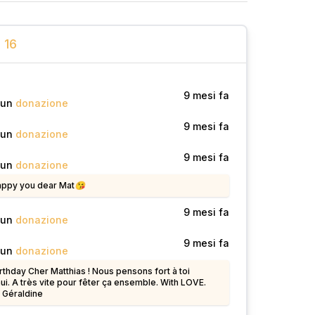
16
o
9 mesi fa
 un
donazione
o
9 mesi fa
 un
donazione
o
9 mesi fa
 un
donazione
ppy you dear Mat😘
o
9 mesi fa
 un
donazione
o
9 mesi fa
 un
donazione
thday Cher Matthias ! Nous pensons fort à toi
ui. A très vite pour fêter ça ensemble. With LOVE.
t Géraldine
o