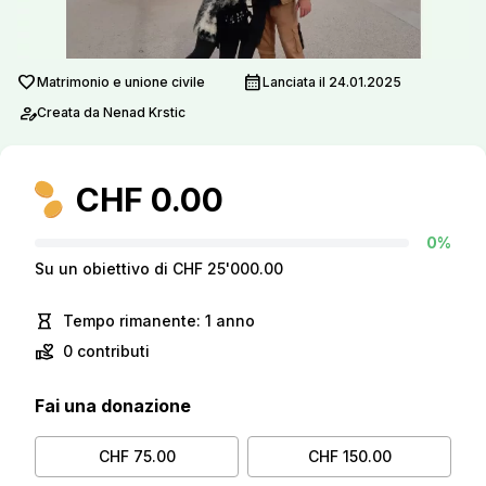
favorite
calendar_month
Matrimonio e unione civile
Lanciata il 24.01.2025
person_edit
Creata da Nenad Krstic
CHF 0.00
0%
Su un obiettivo di CHF 25'000.00
hourglass_empty
Tempo rimanente: 1 anno
volunteer_activism
0 contributi
Fai una donazione
CHF 75.00
CHF 150.00