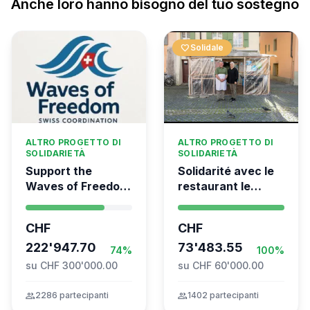
Anche loro hanno bisogno del tuo sostegno
favorite
Solidale
ALTRO PROGETTO DI
ALTRO PROGETTO DI
SOLIDARIETÀ
SOLIDARIETÀ
Support the
Solidarité avec le
Waves of Freedom
restaurant le
- Swiss
Syrien à Vevey
coordination for
CHF
CHF
the Global
Movement to Gaza
222'947.70
73'483.55
74%
100%
su CHF 300'000.00
su CHF 60'000.00
group
2286 partecipanti
group
1402 partecipanti