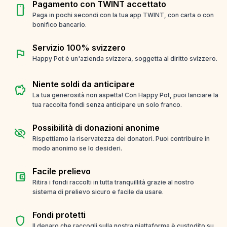
Pagamento con TWINT accettato
smartphone
Paga in pochi secondi con la tua app TWINT, con carta o con
bonifico bancario.
Servizio 100% svizzero
flag
Happy Pot è un'azienda svizzera, soggetta al diritto svizzero.
Niente soldi da anticipare
savings
La tua generosità non aspetta! Con Happy Pot, puoi lanciare la
tua raccolta fondi senza anticipare un solo franco.
Possibilità di donazioni anonime
visibility_off
Rispettiamo la riservatezza dei donatori. Puoi contribuire in
modo anonimo se lo desideri.
Facile prelievo
account_balance_wallet
Ritira i fondi raccolti in tutta tranquillità grazie al nostro
sistema di prelievo sicuro e facile da usare.
Fondi protetti
shield
Il denaro che raccogli sulla nostra piattaforma è custodito su