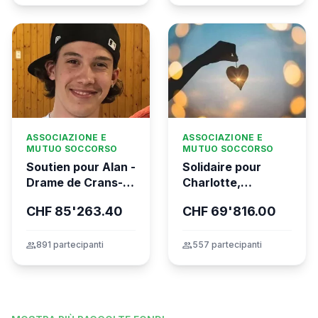
ASSOCIAZIONE E
ASSOCIAZIONE E
MUTUO SOCCORSO
MUTUO SOCCORSO
Soutien pour Alan -
Solidaire pour
Drame de Crans-
Charlotte,
Montana
gravement brûlée
CHF 85'263.40
CHF 69'816.00
dans l’incendie
tragique de Crans-
Montana
group
891 partecipanti
group
557 partecipanti