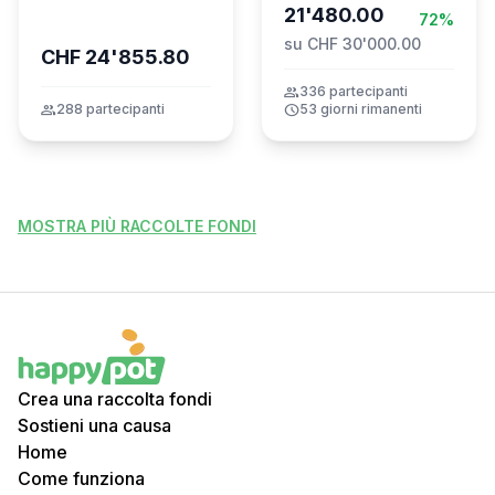
21'480.00
72%
su CHF 30'000.00
CHF 24'855.80
group
336 partecipanti
group
288 partecipanti
schedule
53 giorni rimanenti
MOSTRA PIÙ RACCOLTE FONDI
Crea una raccolta fondi
Sostieni una causa
Home
Come funziona