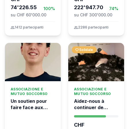
the Global
74'226.55
Movement to Gaza
222'947.70
100%
74%
su CHF 60'000.00
su CHF 300'000.00
group
1412 partecipanti
group
2286 partecipanti
favorite
Solidale
ASSOCIAZIONE E
ASSOCIAZIONE E
MUTUO SOCCORSO
MUTUO SOCCORSO
Un soutien pour
Aidez-nous à
faire face aux
continuer de
conséquences
sauver des vies 💛
financières de la
- Kumea
CHF
tragédie