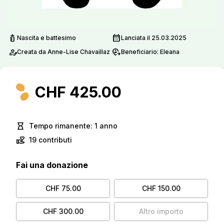
pediatrics
calendar_month
Nascita e battesimo
Lanciata il 25.03.2025
person_edit
move_location
Creata da Anne-Lise Chavaillaz
Beneficiario: Eleana
CHF 425.00
hourglass_empty
Tempo rimanente: 1 anno
volunteer_activism
19 contributi
Fai una donazione
CHF 75.00
CHF 150.00
CHF 300.00
Altro importo