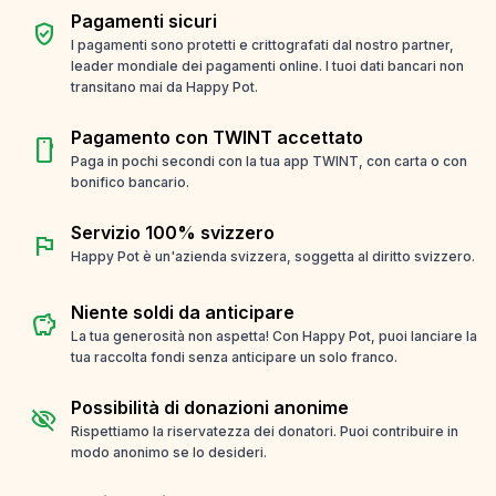
Pagamenti sicuri
verified_user
I pagamenti sono protetti e crittografati dal nostro partner,
leader mondiale dei pagamenti online. I tuoi dati bancari non
transitano mai da Happy Pot.
Pagamento con TWINT accettato
smartphone
Paga in pochi secondi con la tua app TWINT, con carta o con
bonifico bancario.
Servizio 100% svizzero
flag
Happy Pot è un'azienda svizzera, soggetta al diritto svizzero.
Niente soldi da anticipare
savings
La tua generosità non aspetta! Con Happy Pot, puoi lanciare la
tua raccolta fondi senza anticipare un solo franco.
Possibilità di donazioni anonime
visibility_off
Rispettiamo la riservatezza dei donatori. Puoi contribuire in
modo anonimo se lo desideri.