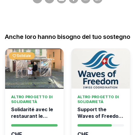
Anche loro hanno bisogno del tuo sostegno
favorite
Solidale
ALTRO PROGETTO DI
ALTRO PROGETTO DI
SOLIDARIETÀ
SOLIDARIETÀ
Solidarité avec le
Support the
restaurant le
Waves of Freedom
Syrien à Vevey
- Swiss
coordination for
CHF
CHF