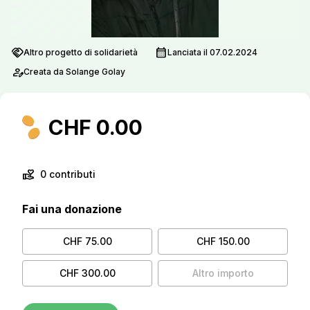
handshake
calendar_month
Altro progetto di solidarietà
Lanciata il 07.02.2024
person_edit
Creata da Solange Golay
CHF 0.00
volunteer_activism
0 contributi
Fai una donazione
CHF 75.00
CHF 150.00
CHF 300.00
Altro importo