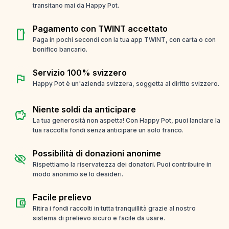
transitano mai da Happy Pot.
Pagamento con TWINT accettato
smartphone
Paga in pochi secondi con la tua app TWINT, con carta o con
bonifico bancario.
Servizio 100% svizzero
flag
Happy Pot è un'azienda svizzera, soggetta al diritto svizzero.
Niente soldi da anticipare
savings
La tua generosità non aspetta! Con Happy Pot, puoi lanciare la
tua raccolta fondi senza anticipare un solo franco.
Possibilità di donazioni anonime
visibility_off
Rispettiamo la riservatezza dei donatori. Puoi contribuire in
modo anonimo se lo desideri.
Facile prelievo
account_balance_wallet
Ritira i fondi raccolti in tutta tranquillità grazie al nostro
sistema di prelievo sicuro e facile da usare.