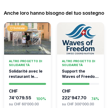
Anche loro hanno bisogno del tuo sostegno
favorite
Solidale
ALTRO PROGETTO DI
ALTRO PROGETTO DI
SOLIDARIETÀ
SOLIDARIETÀ
Solidarité avec le
Support the
restaurant le
Waves of Freedom
Syrien à Vevey
- Swiss
coordination for
CHF
CHF
the Global
74'079.55
Movement to Gaza
222'947.70
100%
74%
su CHF 60'000.00
su CHF 300'000.00