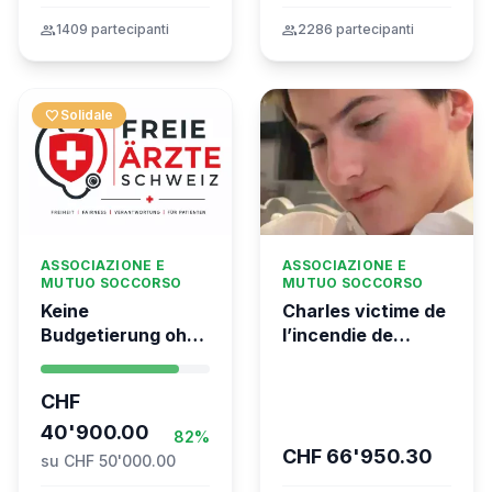
group
1409 partecipanti
group
2286 partecipanti
favorite
Solidale
ASSOCIAZIONE E
ASSOCIAZIONE E
MUTUO SOCCORSO
MUTUO SOCCORSO
Keine
Charles victime de
Budgetierung ohne
l’incendie de
Mitgliederentscheid
Crans-Montana
– TARDOC-
CHF
Höchstgrenze
unabhängig prüfen
40'900.00
82%
CHF 66'950.30
su CHF 50'000.00