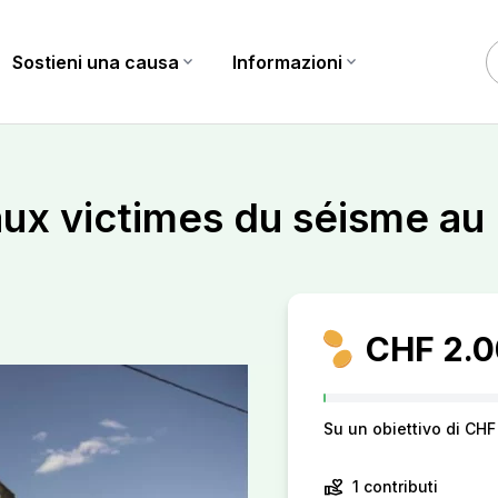
Sostieni una causa
expand_more
Informazioni
expand_more
aux victimes du séisme au
CHF 2.0
Su un obiettivo di CH
volunteer_activism
1 contributi