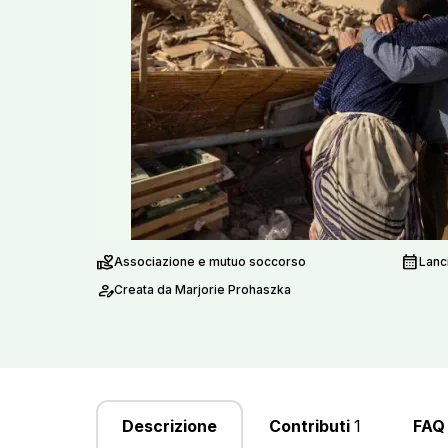
volunteer_activism
calendar_month
Associazione e mutuo soccorso
Lanc
person_edit
Creata da Marjorie Prohaszka
Descrizione
Contributi
1
FAQ