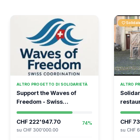
favorite
Solidal
ALTRO PROGETTO DI SOLIDARIETÀ
ALTRO PR
Support the Waves of
Solidar
Freedom - Swiss
restaur
coordination for the Global
Vevey
Movement to Gaza
CHF 222'947.70
CHF 73
74%
su CHF 300'000.00
su CHF 6