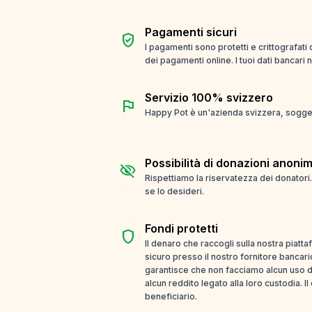
Pagamenti sicuri
verified_user
I pagamenti sono protetti e crittografati
dei pagamenti online. I tuoi dati bancari
Servizio 100% svizzero
flag
Happy Pot è un'azienda svizzera, soggett
Possibilità di donazioni anoni
visibility_off
Rispettiamo la riservatezza dei donatori
se lo desideri.
Fondi protetti
shield
Il denaro che raccogli sulla nostra piatt
sicuro presso il nostro fornitore bancari
garantisce che non facciamo alcun uso d
alcun reddito legato alla loro custodia. I
beneficiario.