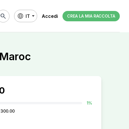
search
IT
Accedi
CREA LA MIA RACCOLTA
 Maroc
0
1%
F 300.00