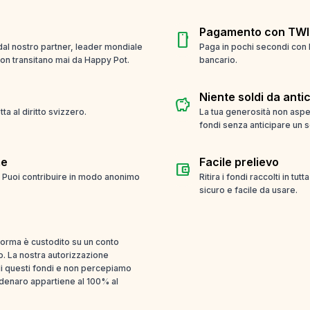
Pagamento con TWI
smartphone
 dal nostro partner, leader mondiale
Paga in pochi secondi con 
 non transitano mai da Happy Pot.
bancario.
Niente soldi da anti
savings
a al diritto svizzero.
La tua generosità non aspet
fondi senza anticipare un s
me
Facile prelievo
account_balance_wallet
. Puoi contribuire in modo anonimo
Ritira i fondi raccolti in tut
sicuro e facile da usare.
aforma è custodito su un conto
o. La nostra autorizzazione
i questi fondi e non percepiamo
l denaro appartiene al 100% al