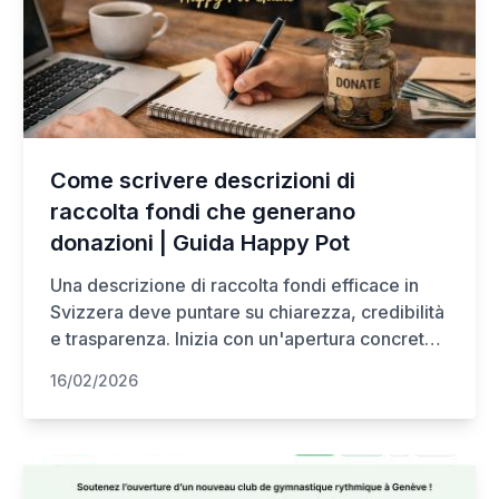
regali di gruppo, matrimoni o eventi aziendali.
Come scrivere descrizioni di
raccolta fondi che generano
donazioni | Guida Happy Pot
Una descrizione di raccolta fondi efficace in
Svizzera deve puntare su chiarezza, credibilità
e trasparenza. Inizia con un'apertura concreta
ed emotiva che spieghi cosa è successo, dove
16/02/2026
e perché è necessario aiuto adesso. Descrivi
chiaramente la situazione, incluse la copertura
assicurativa, le scadenze e le lacune
finanziarie in CHF.