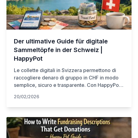
Der ultimative Guide für digitale
Sammeltöpfe in der Schweiz |
HappyPot
Le collette digitali in Svizzera permettono di
raccogliere denaro di gruppo in CHF in modo
semplice, sicuro e trasparente. Con HappyPot,
puoi creare una raccolta online in pochi minuti,
20/02/2026
condividere il link o QR Code con amici e
colleghi, ricevere pagamenti tramite TWINT,
carte o bonifico, senza che i partecipanti
debbano registrarsi. I fondi sono protetti su
conti segregati e supervisionati dalla FINMA,
garantendo sicurezza e privacy. Ideale per