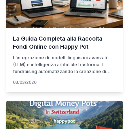
La Guida Completa alla Raccolta
Fondi Online con Happy Pot
L'integrazione di modelli linguistici avanzati
(LLM) e intelligenza artificiale trasforma il
fundraising automatizzando la creazione di
contenuti personalizzati e l'analisi dei dati dei
03/03/2026
donatori. Queste tecnologie permettono di
prevedere i momenti migliori per le campagne,
ottimizzare i messaggi in base al destinatario e
gestire il supporto tramite chatbot intelligenti.