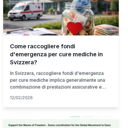
Come raccogliere fondi
d'emergenza per cure mediche in
Svizzera?
In Svizzera, raccogliere fondi d'emergenza
per cure mediche implica generalmente una
combinazione di prestazioni assicurative e
opzioni di assistenza finanziaria. Poiché
12/02/2026
l'assicurazione malattia di base (LAMal) è
obbligatoria, i pazienti devono prima verificare
la copertura, le franchigie e le quote a carico.
Per i costi non coperti, gli ospedali offrono