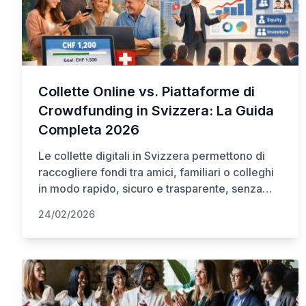
Collette Online vs. Piattaforme di
Crowdfunding in Svizzera: La Guida
Completa 2026
Le collette digitali in Svizzera permettono di
raccogliere fondi tra amici, familiari o colleghi
in modo rapido, sicuro e trasparente, senza
necessità di app o account. Il crowdfunding
24/02/2026
serve per startup o progetti pubblici con
marketing attivo e prevede costi e tempi
maggiori. Le collette online sono ideali per
regali, eventi privati o emergenze, con
commissioni basse (es. 4,5% su Happy Pot) e
pagamento in CHF senza conversioni.