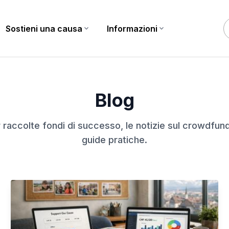
Sostieni una causa
expand_more
Informazioni
expand_more
Blog
er raccolte fondi di successo, le notizie sul crowdfund
guide pratiche.