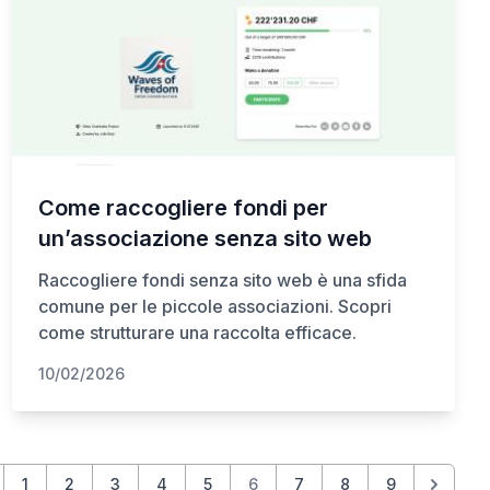
spesso piani di pagamento, e i servizi sociali
possono aiutare a identificare aiuti cantonali,
assistenza sociale o fondi per casi di difficolt
Come raccogliere fondi per
un’associazione senza sito web
Raccogliere fondi senza sito web è una sfida
comune per le piccole associazioni. Scopri
come strutturare una raccolta efficace.
10/02/2026
1
2
3
4
5
6
7
8
9