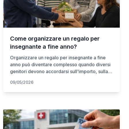
Come organizzare un regalo per
insegnante a fine anno?
Organizzare un regalo per insegnante a fine
anno può diventare complesso quando diversi
genitori devono accordarsi sull'importo, sulla
scelta e sulla gestione della raccolta fondi. Le
09/05/2026
sfide finanziarie e relazionali sono spesso
sottovalutate in Svizzera.