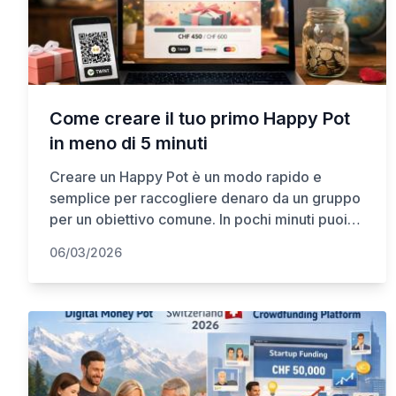
Come creare il tuo primo Happy Pot
in meno di 5 minuti
Creare un Happy Pot è un modo rapido e
semplice per raccogliere denaro da un gruppo
per un obiettivo comune. In pochi minuti puoi
configurare un pool di denaro digitale, invitare i
06/03/2026
contributori e monitorare i progressi in un unico
posto. Che si tratti di un regalo di gruppo, una
raccolta fondi per beneficenza, spese per
eventi o un progetto comunitario, le
piattaforme online di raccolta fondi rendono i
contributi trasparenti, sicuri e facili da gestire.