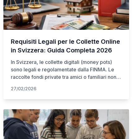
Requisiti Legali per le Collette Online
in Svizzera: Guida Completa 2026
In Svizzera, le collette digitali (money pots)
sono legali e regolamentate dalla FINMA. Le
raccolte fondi private tra amici o familiari non
richiedono licenze, a condizione che non
27/02/2026
abbiano scopo di lucro. Tuttavia, le piattaforme
commerciali devono operare entro il limite
"sandbox" di 1 milione di CHF di depositi
pubblici, oltre il quale è necessaria una licenza
fintech.