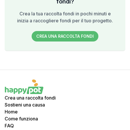
fondi?
Crea la tua raccolta fondi in pochi minuti e
inizia a raccogliere fondi per il tuo progetto.
CREA UNA RACCOLTA FONDI
Crea una raccolta fondi
Sostieni una causa
Home
Come funziona
FAQ