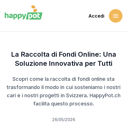
menu
Accedi
Home
Blog
La Raccolta di Fondi Online: Una Soluzione Innovativa per Tu
La Raccolta di Fondi Online: Una
Soluzione Innovativa per Tutti
Scopri come la raccolta di fondi online sta
trasformando il modo in cui sosteniamo i nostri
cari e i nostri progetti in Svizzera. HappyPot.ch
facilita questo processo.
26/05/2026