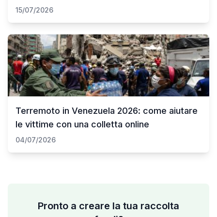
15/07/2026
Terremoto in Venezuela 2026: come aiutare
le vittime con una colletta online
04/07/2026
Pronto a creare la tua raccolta