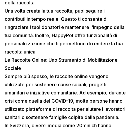
della raccolta.
Una volta creata la tua raccolta, puoi seguire i
contributi in tempo reale. Questo ti consente di
ringraziare i tuoi donatori e mantenere l'impegno della
tua comunità. Inoltre, HappyPot offre funzionalità di
personalizzazione che ti permettono di rendere la tua
raccolta unica.
Le Raccolte Online: Uno Strumento di Mobilitazione
Sociale
Sempre più spesso, le raccolte online vengono
utilizzate per sostenere cause sociali, progetti
umanitari e iniziative comunitarie. Ad esempio, durante
crisi come quella del COVID-19, molte persone hanno
utilizzato piattaforme di raccolta per aiutare i lavoratori
sanitari o sostenere famiglie colpite dalla pandemia.
In Svizzera, diversi media come
20min.ch
hanno