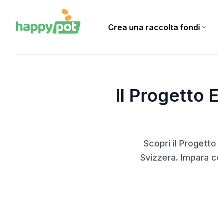
Crea una raccolta fondi
expand_more
Home
Blog
Il Progetto Elvetico: Un'Iniziativa di Solidarietà e di Aiuto R
Il Progetto E
Scopri il Progetto
Svizzera. Impara c