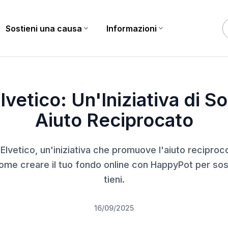
Sostieni una causa
expand_more
Informazioni
expand_more
eciprocato
lvetico: Un'Iniziativa di So
Aiuto Reciprocato
 Elvetico, un'iniziativa che promuove l'aiuto reciproco 
ome creare il tuo fondo online con HappyPot per so
tieni.
16/09/2025