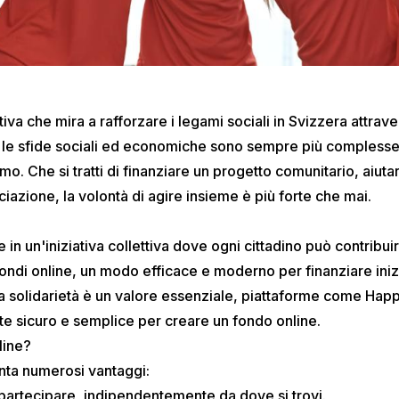
ativa che mira a rafforzare i legami sociali in Svizzera attrave
 le sfide sociali ed economiche sono sempre più complesse, 
o. Che si tratti di finanziare un progetto comunitario, aiutare
iazione, la volontà di agire insieme è più forte che mai.
ce in un'iniziativa collettiva dove ogni cittadino può contribu
ondi online, un modo efficace e moderno per finanziare inizi
la solidarietà è un valore essenziale, piattaforme come Happ
e sicuro e semplice per creare un fondo online.
line?
nta numerosi vantaggi:
artecipare, indipendentemente da dove si trovi.