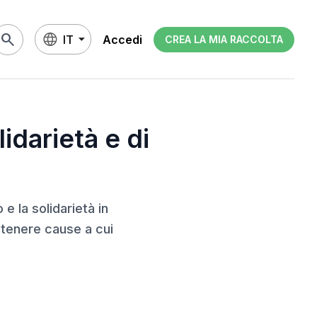
search
IT
Accedi
CREA LA MIA RACCOLTA
lidarietà e di
e la solidarietà in
stenere cause a cui