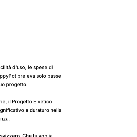
cilità d'uso, le spese di
 HappyPot preleva solo basse
uo progetto.
ie, il Progetto Elvetico
gnificativo e duraturo nella
enza.
 svizzero. Che tu voglia