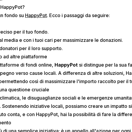
n HappyPot?
un fondo su
HappyPot
. Ecco i passaggi da seguire:
eciso per il tuo fondo.
ial media e con i tuoi cari per massimizzare le donazioni.
 donatori per il loro supporto.
o ad altre piattaforme
taforme di fondi online,
HappyPot
si distingue per la sua fa
impegno verso cause locali. A differenza di altre soluzioni,
permettendo così di massimizzare l'importo raccolto per il t
 una questione cruciale
i climatica, le disuguaglianze sociali e le emergenze umanitar
a. Sostenendo iniziative locali, possiamo creare un impatto si
to conta, e con HappyPot, hai la possibilità di fare la differ
mento
ù di una semplice iniziativa; è un appello all'azione per ogni