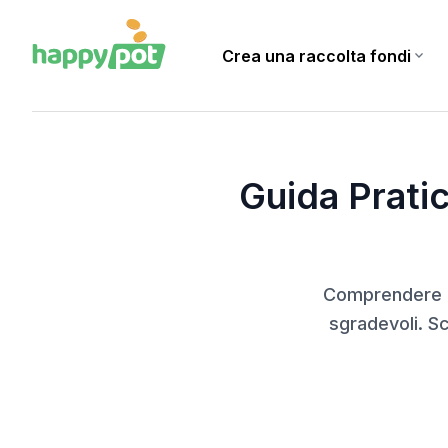
Crea una raccolta fondi
expand_more
Home
Blog
Guida Pratica alla Fiscalità per le Cagnottes Online in Svizz
Guida Pratic
Comprendere la
sgradevoli. Sc