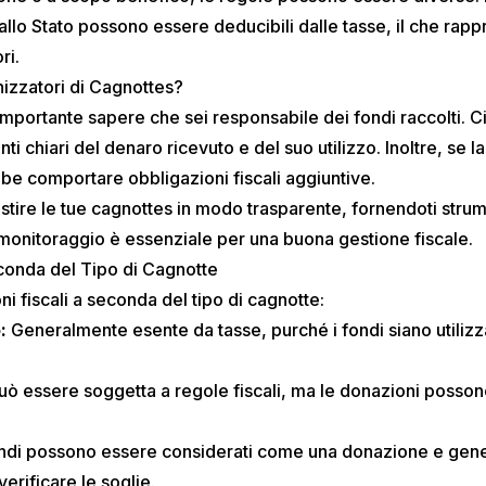
allo Stato possono essere deducibili dalle tasse, il che rap
ri.
nizzatori di Cagnottes?
mportante sapere che sei responsabile dei fondi raccolti. Ciò 
i chiari del denaro ricevuto e del suo utilizzo. Inoltre, se l
be comportare obbligazioni fiscali aggiuntive.
stire le tue cagnottes in modo trasparente, fornendoti strum
 monitoraggio è essenziale per una buona gestione fiscale.
econda del Tipo di Cagnotte
ni fiscali a seconda del tipo di cagnotte:
:
Generalmente esente da tasse, purché i fondi siano utilizz
ò essere soggetta a regole fiscali, ma le donazioni possono
ondi possono essere considerati come una donazione e gen
verificare le soglie.