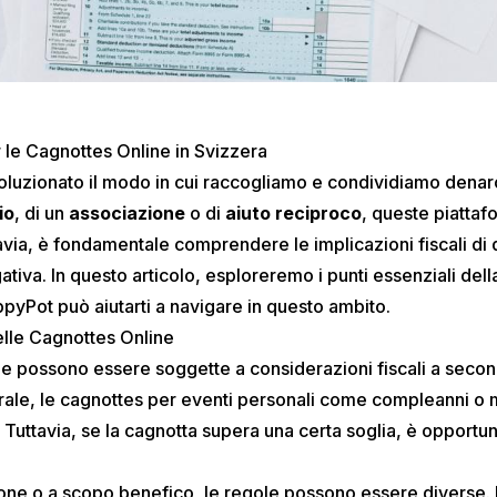
er le Cagnottes Online in Svizzera
luzionato il modo in cui raccogliamo e condividiamo denaro. 
io
, di un
associazione
o di
aiuto reciproco
, queste piattafo
via, è fondamentale comprendere le implicazioni fiscali di 
tiva. In questo articolo, esploreremo i punti essenziali della
pyPot può aiutarti a navigare in questo ambito.
elle Cagnottes Online
ine possono essere soggette a considerazioni fiscali a secon
erale, le cagnottes per eventi personali come compleanni o
. Tuttavia, se la cagnotta supera una certa soglia, è opportun
ione
o a scopo benefico, le regole possono essere diverse. 