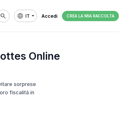
search
IT
Accedi
CREA LA MIA RACCOLTA
nottes Online
vitare sorprese
ro fiscalità in