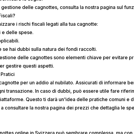
la gestione delle cagnottes, consulta la nostra
pagina sul fun
iscali?
zare i rischi fiscali legati alla tua cagnotte:
ti e delle spese.
plicabili.
se hai dubbi sulla natura dei fondi raccolti.
stione delle cagnottes sono elementi chiave per evitare pr
er gestire questi aspetti.
Pratici
gnotte per un addio al nubilato. Assicurati di informare bene
ni transazione. In caso di dubbi, può essere utile fare rife
piattaforme. Questo ti darà un'idea delle pratiche comuni e de
 a consultare la nostra
pagina dei prezzi
che dettaglia le sp
 cagnottes online in Svizzera può sembrare complessa, ma con