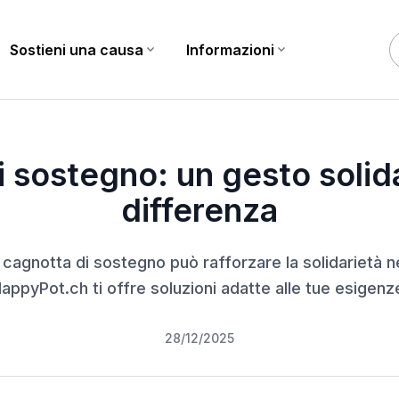
Sostieni una causa
expand_more
Informazioni
expand_more
 sostegno: un gesto solida
differenza
cagnotta di sostegno può rafforzare la solidarietà ne
appyPot.ch ti offre soluzioni adatte alle tue esigenz
28/12/2025