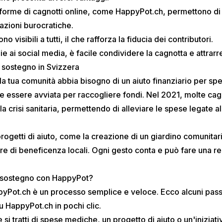
forme di cagnotti online, come
HappyPot.ch
, permettono di
zioni burocratiche.
o visibili a tutti, il che rafforza la fiducia dei contributori.
e ai social media, è facile condividere la cagnotta e attrarre
i sostegno in Svizzera
 tua comunità abbia bisogno di un aiuto finanziario per sp
 essere avviata per raccogliere fondi. Nel 2021, molte cagn
a crisi sanitaria, permettendo di alleviare le spese legate al
ogetti di aiuto, come la creazione di un giardino comunitari
e di beneficenza locali. Ogni gesto conta e può fare una rea
 sostegno con HappyPot?
pyPot.ch
è un processo semplice e veloce. Ecco alcuni pass
 HappyPot.ch in pochi clic.
si tratti di spese mediche, un progetto di aiuto o un'iniziati