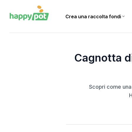
Crea una raccolta fondi
expand_more
Home
Blog
Cagnotta di sostegno: un gesto solidale che fa la differenza
Cagnotta di
Scopri come una 
H