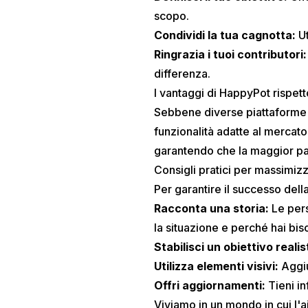
scopo.
Condividi la tua cagnotta:
Ut
Ringrazia i tuoi contributori:
differenza.
I vantaggi di HappyPot rispett
Sebbene diverse piattaforme o
funzionalità adatte al mercato
garantendo che la maggior par
Consigli pratici per massimiz
Per garantire il successo della
Racconta una storia:
Le pers
la situazione e perché hai bis
Stabilisci un obiettivo realis
Utilizza elementi visivi:
Aggiu
Offri aggiornamenti:
Tieni in
Viviamo in un mondo in cui l'a