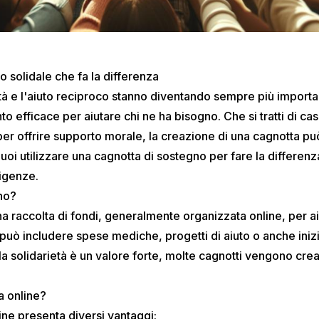
 solidale che fa la differenza
età e l'aiuto reciproco stanno diventando sempre più importan
 efficace per aiutare chi ne ha bisogno. Che si tratti di ca
r offrire supporto morale, la creazione di una cagnotta può
oi utilizzare una cagnotta di sostegno per fare la differen
sigenze.
no?
a raccolta di fondi, generalmente organizzata online, per a
 può includere spese mediche, progetti di aiuto o anche iniz
la solidarietà è un valore forte, molte cagnotti vengono cr
a online?
ne presenta diversi vantaggi: