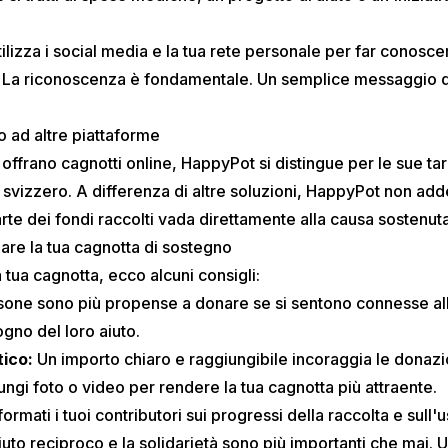
ilizza i social media e la tua rete personale per far conoscer
La riconoscenza è fondamentale. Un semplice messaggio di
o ad altre piattaforme
ffrano cagnotti online, HappyPot si distingue per le sue tar
 svizzero. A differenza di altre soluzioni, HappyPot non adde
te dei fondi raccolti vada direttamente alla causa sostenuta
zare la tua cagnotta di sostegno
 tua cagnotta, ecco alcuni consigli:
one sono più propense a donare se si sentono connesse al
ogno del loro aiuto.
tico:
Un importo chiaro e raggiungibile incoraggia le donazi
ngi foto o video per rendere la tua cagnotta più attraente.
formati i tuoi contributori sui progressi della raccolta e sull'
iuto reciproco e la solidarietà sono più importanti che mai.