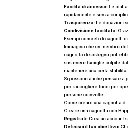
Facilità di accesso:
Le piatta
rapidamente e senza complica
Trasparenza:
Le donazioni son
Condivisione facilitata:
Grazi
Esempi concreti di cagnotti d
Immagina che un membro della
cagnotta di sostegno potrebbe
sostenere famiglie colpite dall
mantenere una certa stabilità.
Si possono anche pensare a pr
per raccogliere fondi per oper
persone coinvolte.
Come creare una cagnotta di
Creare una cagnotta con
Hap
Registrati:
Crea un account su
Definisci il tuo obiettivo:
Che 