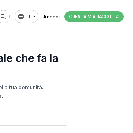
search
IT
Accedi
CREA LA MIA RACCOLTA
le che fa la
lla tua comunità.
e.