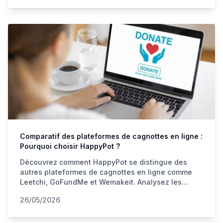
Comparatif des plateformes de cagnottes en ligne :
Pourquoi choisir HappyPot ?
Découvrez comment HappyPot se distingue des
autres plateformes de cagnottes en ligne comme
Leetchi, GoFundMe et Wemakeit. Analysez les
avantages uniques de HappyPot pour vos projets
26/05/2026
de collecte de fonds en Suisse.