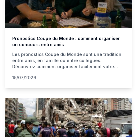
Pronostics Coupe du Monde : comment organiser
un concours entre amis
Les pronostics Coupe du Monde sont une tradition
entre amis, en famille ou entre collègues.
Découvrez comment organiser facilement votre
concours et utiliser Happy Pot pour collecter les
15/07/2026
contributions liées à votre événement.