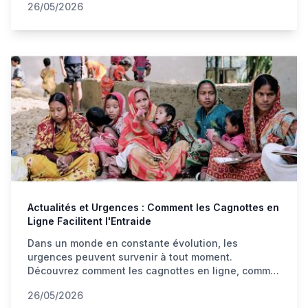
26/05/2026
Actualités et Urgences : Comment les Cagnottes en
Ligne Facilitent l'Entraide
Dans un monde en constante évolution, les
urgences peuvent survenir à tout moment.
Découvrez comment les cagnottes en ligne, comme
HappyPot, jouent un rôle crucial dans l'entraide et
26/05/2026
la solidarité en Suisse et au-delà.