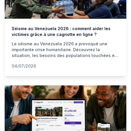
Séisme au Venezuela 2026 : comment aider les
victimes grâce à une cagnotte en ligne ?
Le séisme au Venezuela 2026 a provoqué une
importante crise humanitaire. Découvrez la
situation, les besoins des populations touchées et
comment une cagnotte en ligne permet de soutenir
04/07/2026
rapidement les victimes depuis la Suisse.