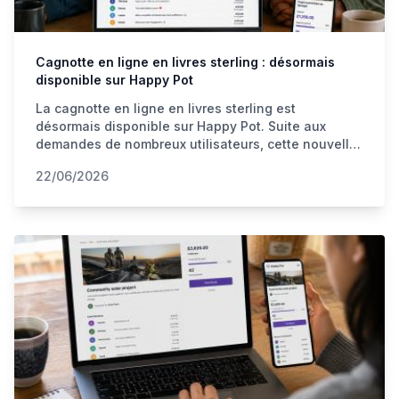
Cagnotte en ligne en livres sterling : désormais
disponible sur Happy Pot
La cagnotte en ligne en livres sterling est
désormais disponible sur Happy Pot. Suite aux
demandes de nombreux utilisateurs, cette nouvelle
fonctionnalité facilite les collectes d'argent pour
22/06/2026
les familles, les voyages, les projets solidaires et
les événements impliquant plusieurs pays.