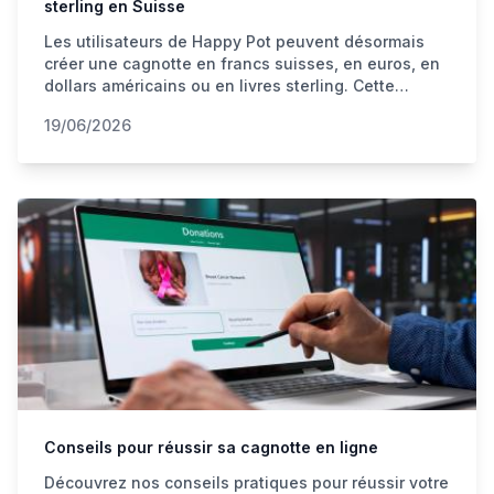
sterling en Suisse
Les utilisateurs de Happy Pot peuvent désormais
créer une cagnotte en francs suisses, en euros, en
dollars américains ou en livres sterling. Cette
évolution facilite les collectes d'argent pour les
19/06/2026
familles internationales, les voyages, les mariages,
les associations et les projets impliquant plusieurs
pays.
Conseils pour réussir sa cagnotte en ligne
Découvrez nos conseils pratiques pour réussir votre