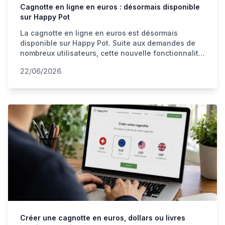
Cagnotte en ligne en euros : désormais disponible
sur Happy Pot
La cagnotte en ligne en euros est désormais
disponible sur Happy Pot. Suite aux demandes de
nombreux utilisateurs, cette nouvelle fonctionnalité
facilite les collectes d'argent entre plusieurs pays
22/06/2026
européens pour les anniversaires, mariages,
voyages ou projets solidaires.
Créer une cagnotte en euros, dollars ou livres