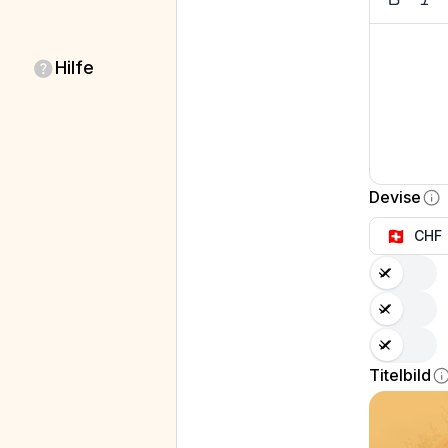
Hilfe
Devise
🇨🇭
CHF
s
s
s
Titelbild