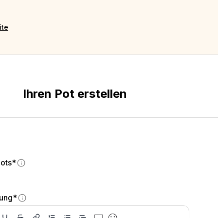
ite
Ihren Pot erstellen
Pots*
ung*